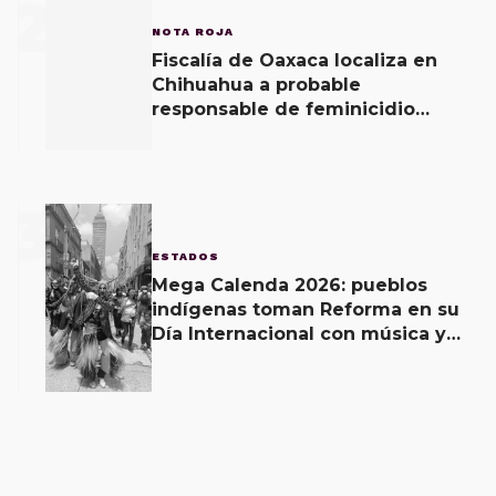
2
NOTA ROJA
Fiscalía de Oaxaca localiza en
Chihuahua a probable
responsable de feminicidio
agravado cometido en la región
del Istmo.
3
ESTADOS
Mega Calenda 2026: pueblos
indígenas toman Reforma en su
Día Internacional con música y
exigencias