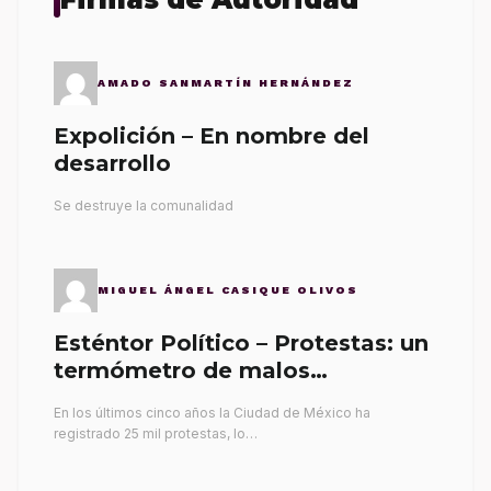
AMADO SANMARTÍN HERNÁNDEZ
Expolición – En nombre del
desarrollo
Se destruye la comunalidad
MIGUEL ÁNGEL CASIQUE OLIVOS
Esténtor Político – Protestas: un
termómetro de malos
gobernantes
En los últimos cinco años la Ciudad de México ha
registrado 25 mil protestas, lo…