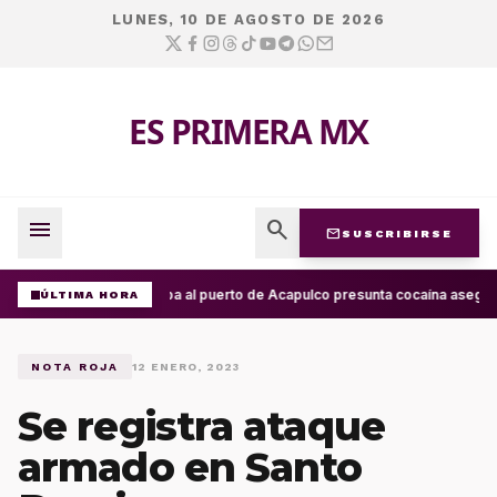
LUNES, 10 DE AGOSTO DE 2026
ES PRIMERA MX
menu
search
mail
SUSCRIBIRSE
Arriba al puerto de Acapulco presunta cocaína asegur
ÚLTIMA HORA
NOTA ROJA
12 ENERO, 2023
Se registra ataque
armado en Santo