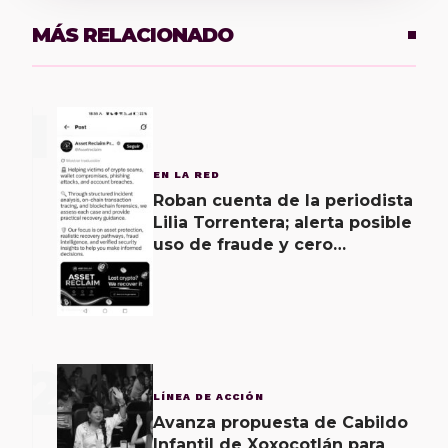
MÁS RELACIONADO
1
EN LA RED
Roban cuenta de la periodista
Lilia Torrentera; alerta posible
uso de fraude y cero
seguridad de la empresa de
Elon Musk
2
LÍNEA DE ACCIÓN
Avanza propuesta de Cabildo
Infantil de Xoxocotlán para