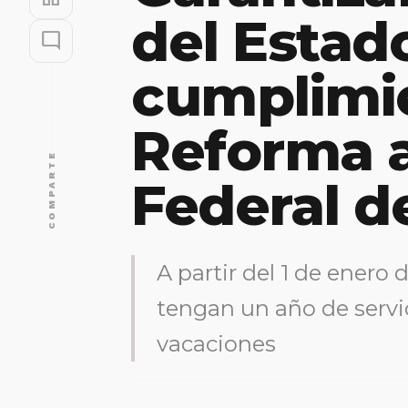
del Estad
mode_comment
cumplimie
Reforma a
COMPARTE
Federal d
A partir del 1 de enero 
tengan un año de servic
vacaciones