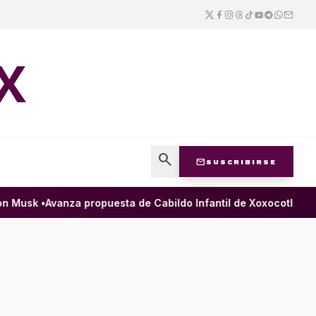
X
search
mail
SUSCRIBIRSE
Musk •
Avanza propuesta de Cabildo Infantil de Xoxocotlán para 