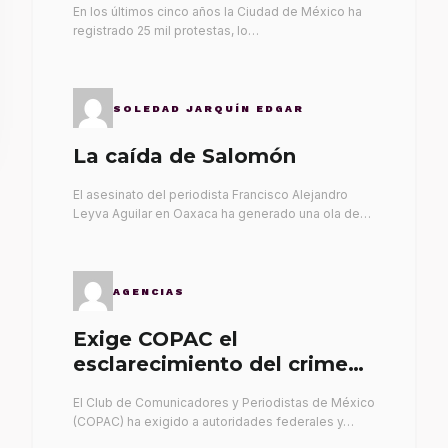
En los últimos cinco años la Ciudad de México ha
registrado 25 mil protestas, lo…
SOLEDAD JARQUÍN EDGAR
La caída de Salomón
El asesinato del periodista Francisco Alejandro
Leyva Aguilar en Oaxaca ha generado una ola de…
AGENCIAS
Exige COPAC el
esclarecimiento del crimen
de Alex Leyva
El Club de Comunicadores y Periodistas de México
(COPAC) ha exigido a autoridades federales y…