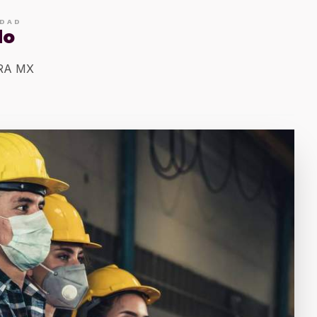
IDAD
do
ERA MX