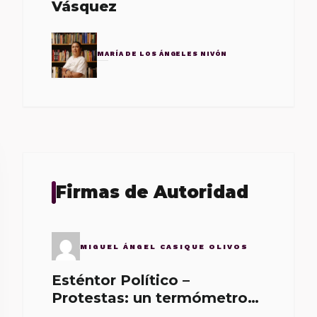
Vásquez
MARÍA DE LOS ÁNGELES NIVÓN
Firmas de Autoridad
MIGUEL ÁNGEL CASIQUE OLIVOS
Esténtor Político –
Protestas: un termómetro
de malos gobernantes