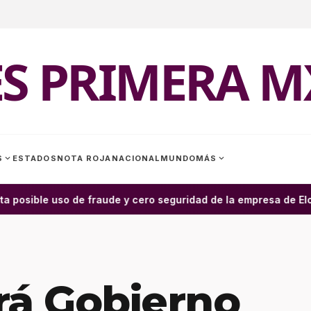
ES PRIMERA M
expand_more
expand_more
S
ESTADOS
NOTA ROJA
NACIONAL
MUNDO
MÁS
a posible uso de fraude y cero seguridad de la empresa de Elon 
rá Gobierno