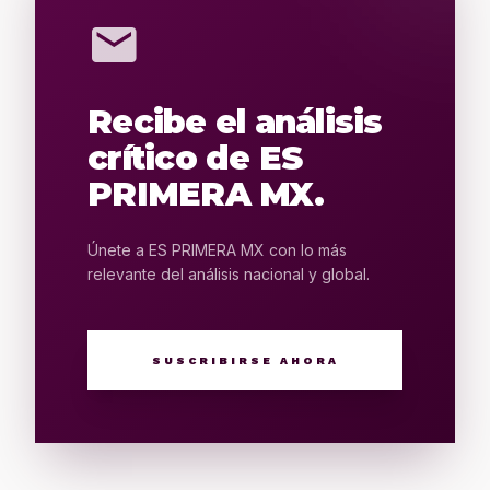
mail
Recibe el análisis
crítico de ES
PRIMERA MX.
Únete a ES PRIMERA MX con lo más
relevante del análisis nacional y global.
SUSCRIBIRSE AHORA