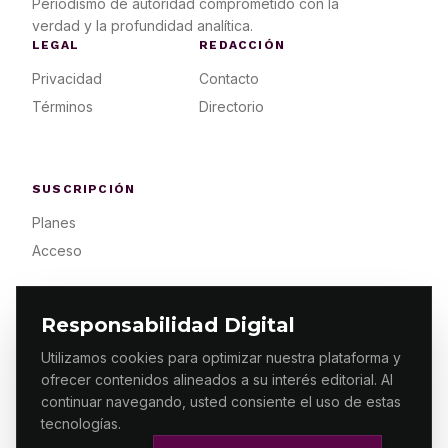
Periodismo de autoridad comprometido con la
verdad y la profundidad analítica.
LEGAL
REDACCIÓN
Privacidad
Contacto
Términos
Directorio
SUSCRIPCIÓN
Planes
Acceso
Responsabilidad Digital
Utilizamos cookies para optimizar nuestra plataforma y
ofrecer contenidos alineados a su interés editorial. Al
© 2026 ES PRIMERA MX. ALGUNOS DERECHOS
RESERVADOS / DESIGN
MAKING.MX
continuar navegando, usted consiente el uso de estas
tecnologías.