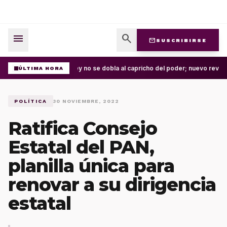
menu
search
mail
SUSCRIBIRSE
La ley no se dobla al capricho del poder; nuevo revés
ÚLTIMA HORA
POLÍTICA
30 NOVIEMBRE, 2022
Ratifica Consejo
Estatal del PAN,
planilla única para
renovar a su dirigencia
estatal