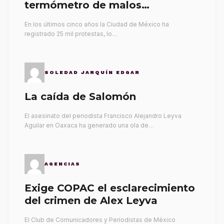
termómetro de malos
gobernantes
En los últimos cinco años la Ciudad de México ha
registrado 25 mil protestas, lo…
SOLEDAD JARQUÍN EDGAR
La caída de Salomón
El asesinato del periodista Francisco Alejandro Leyva
Aguilar en Oaxaca ha generado una ola de…
AGENCIAS
Exige COPAC el esclarecimiento
del crimen de Alex Leyva
El Club de Comunicadores y Periodistas de México