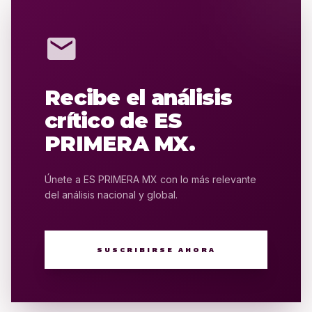
mail
Recibe el análisis
crítico de ES
PRIMERA MX.
Únete a ES PRIMERA MX con lo más relevante
del análisis nacional y global.
SUSCRIBIRSE AHORA