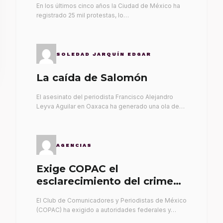
En los últimos cinco años la Ciudad de México ha
registrado 25 mil protestas, lo…
SOLEDAD JARQUÍN EDGAR
La caída de Salomón
El asesinato del periodista Francisco Alejandro
Leyva Aguilar en Oaxaca ha generado una ola de…
AGENCIAS
Exige COPAC el
esclarecimiento del crimen
de Alex Leyva
El Club de Comunicadores y Periodistas de México
(COPAC) ha exigido a autoridades federales y…