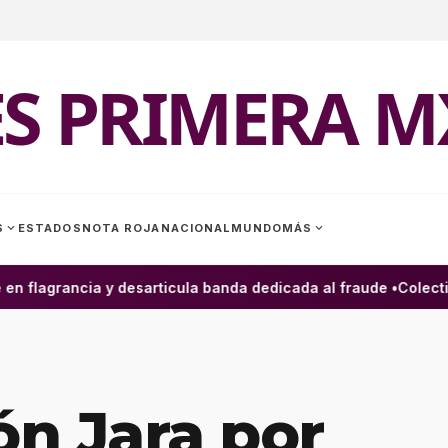
ES PRIMERA M
expand_more
expand_more
S
ESTADOS
NOTA ROJA
NACIONAL
MUNDO
MÁS
 flagrancia y desarticula banda dedicada al fraude •
Colectivo 
n Jara por