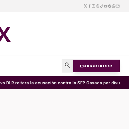
X
search
mail
SUSCRIBIRSE
DLR reitera la acusación contra la SEP Oaxaca por divulgar en 