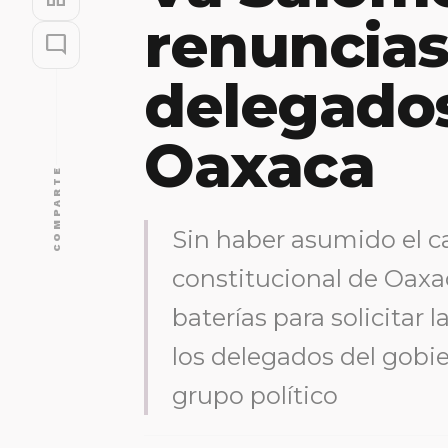
renuncias
mode_comment
delegados
Oaxaca
COMPARTE
Sin haber asumido el 
constitucional de Oaxac
baterías para solicitar
los delegados del gobie
grupo político