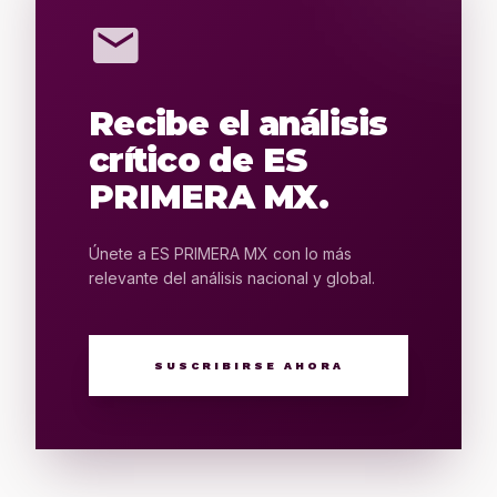
mail
Recibe el análisis
crítico de ES
PRIMERA MX.
Únete a ES PRIMERA MX con lo más
relevante del análisis nacional y global.
SUSCRIBIRSE AHORA