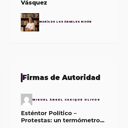
Vásquez
MARÍA DE LOS ÁNGELES NIVÓN
Firmas de Autoridad
MIGUEL ÁNGEL CASIQUE OLIVOS
Esténtor Político –
Protestas: un termómetro
de malos gobernantes