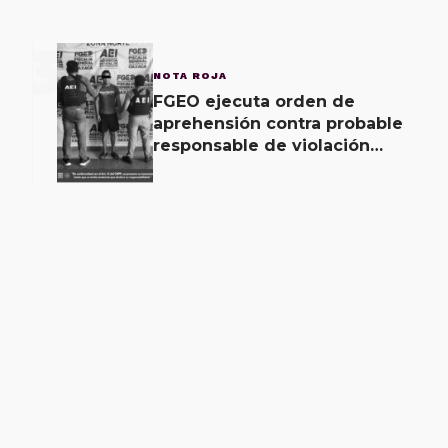
3
NOTA ROJA
FGEO ejecuta orden de
aprehensión contra probable
responsable de violación
agravada en Matías Romero