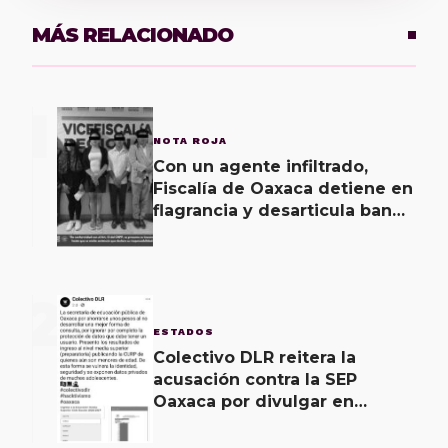
MÁS RELACIONADO
1
NOTA ROJA
Con un agente infiltrado,
Fiscalía de Oaxaca detiene en
flagrancia y desarticula banda
dedicada al fraude
2
ESTADOS
Colectivo DLR reitera la
acusación contra la SEP
Oaxaca por divulgar en
internet la CURP de más de
30 mil adolescentes.