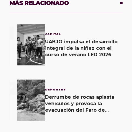
MÁS RELACIONADO
1
CAPITAL
UABJO impulsa el desarrollo
integral de la niñez con el
curso de verano LED 2026
2
DEPORTES
Derrumbe de rocas aplasta
vehículos y provoca la
evacuación del Faro de
Mazatlán; hay dos heridos