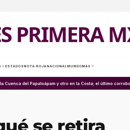
ES PRIMERA M
expand_more
expand_more
S
ESTADOS
NOTA ROJA
NACIONAL
MUNDO
MÁS
uenca del Papaloápam y otro en la Costa; el último corroborad
ué se retira