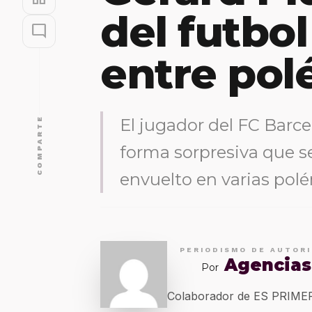
del futbo
mode_comment
entre pol
COMPARTE
El jugador del FC Barce
forma sorpresiva que se 
envuelto en varias pol
PERIODISMO DE AUTOR
Agencias
Por
Colaborador de ES PRIM