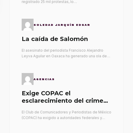
registrado 25 mil protestas, lo…
SOLEDAD JARQUÍN EDGAR
La caída de Salomón
El asesinato del periodista Francisco Alejandro
Leyva Aguilar en Oaxaca ha generado una ola de…
AGENCIAS
Exige COPAC el
esclarecimiento del crimen
de Alex Leyva
El Club de Comunicadores y Periodistas de México
(COPAC) ha exigido a autoridades federales y…