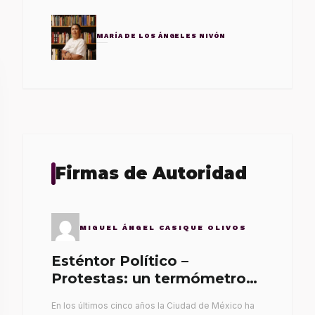
MARÍA DE LOS ÁNGELES NIVÓN
Firmas de Autoridad
MIGUEL ÁNGEL CASIQUE OLIVOS
Esténtor Político –
Protestas: un termómetro
de malos gobernantes
En los últimos cinco años la Ciudad de México ha