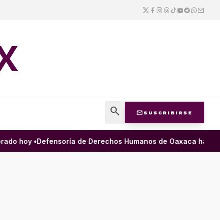
X
search
mail
SUSCRIBIRSE
o hoy •
Defensoría de Derechos Humanos de Oaxaca ha filtrado 