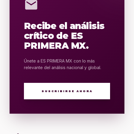
mail
Recibe el análisis
crítico de ES
PRIMERA MX.
Únete a ES PRIMERA MX con lo más
relevante del análisis nacional y global.
SUSCRIBIRSE AHORA