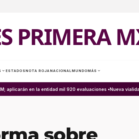
ES PRIMERA M
expand_more
expand_more
S
ESTADOS
NOTA ROJA
NACIONAL
MUNDO
MÁS
plicarán en la entidad mil 920 evaluaciones •
Nueva vialidad 
orma sobre