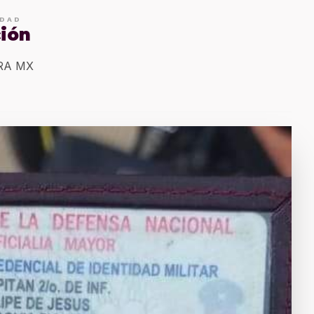
IDAD
ción
ERA MX