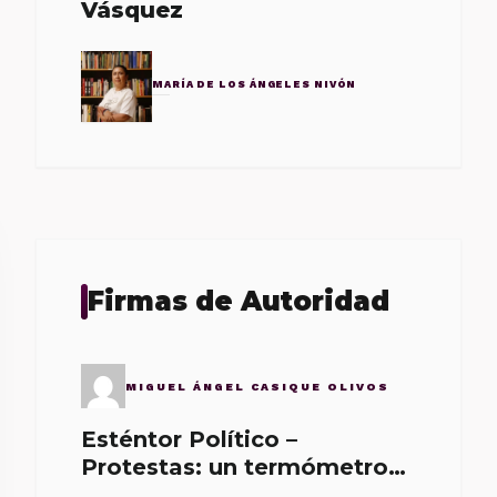
Vásquez
MARÍA DE LOS ÁNGELES NIVÓN
Firmas de Autoridad
MIGUEL ÁNGEL CASIQUE OLIVOS
Esténtor Político –
Protestas: un termómetro
de malos gobernantes