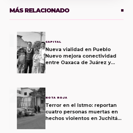
MÁS RELACIONADO
1
CAPITAL
Nueva vialidad en Pueblo
Nuevo mejora conectividad
entre Oaxaca de Juárez y
municipios vecinos
2
NOTA ROJA
Terror en el Istmo: reportan
cuatro personas muertas en
hechos violentos en Juchitán
de Zaragoza y una agresión
armada esta mañana