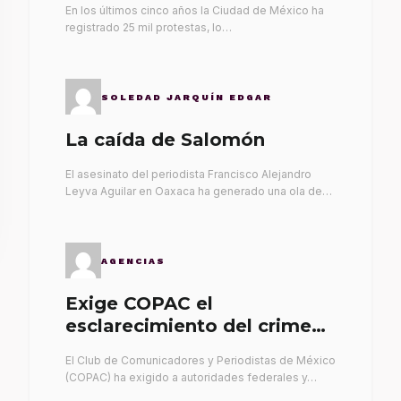
En los últimos cinco años la Ciudad de México ha
registrado 25 mil protestas, lo…
SOLEDAD JARQUÍN EDGAR
La caída de Salomón
El asesinato del periodista Francisco Alejandro
Leyva Aguilar en Oaxaca ha generado una ola de…
AGENCIAS
Exige COPAC el
esclarecimiento del crimen
de Alex Leyva
El Club de Comunicadores y Periodistas de México
(COPAC) ha exigido a autoridades federales y…