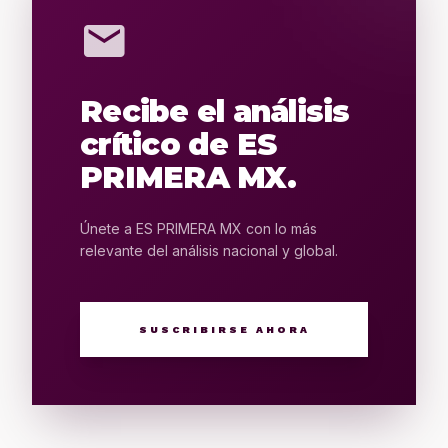
mail
Recibe el análisis
crítico de ES
PRIMERA MX.
Únete a ES PRIMERA MX con lo más
relevante del análisis nacional y global.
SUSCRIBIRSE AHORA