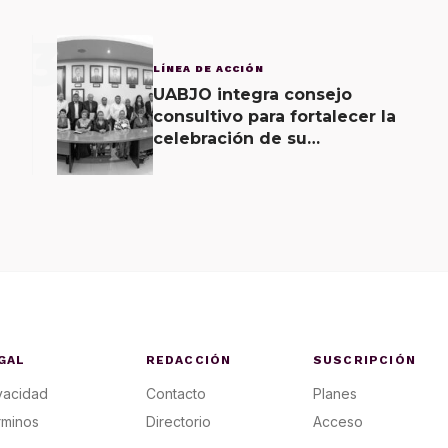
3
LÍNEA DE ACCIÓN
UABJO integra consejo
consultivo para fortalecer la
celebración de su
bicentenario
GAL
REDACCIÓN
SUSCRIPCIÓN
vacidad
Contacto
Planes
rminos
Directorio
Acceso