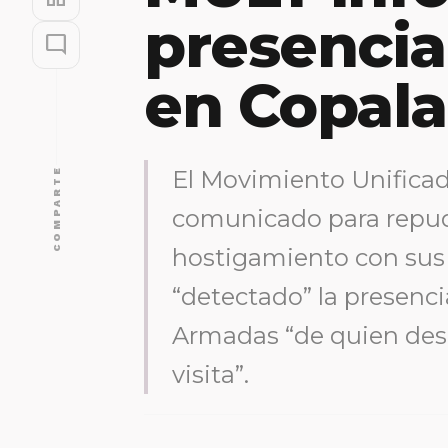
presencia
mode_comment
en Copala
COMPARTE
El Movimiento Unificad
comunicado para repud
hostigamiento con sus
“detectado” la presenci
Armadas “de quien des
visita”.