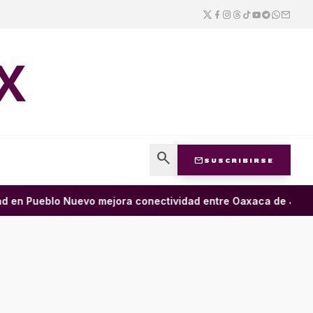
X
search
mail
SUSCRIBIRSE
en Pueblo Nuevo mejora conectividad entre Oaxaca de Juárez y