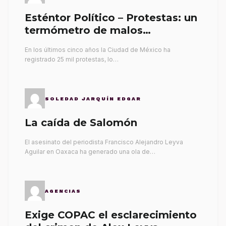
Esténtor Político – Protestas: un
termómetro de malos
gobernantes
En los últimos cinco años la Ciudad de México ha
registrado 25 mil protestas, lo…
SOLEDAD JARQUÍN EDGAR
La caída de Salomón
El asesinato del periodista Francisco Alejandro Leyva
Aguilar en Oaxaca ha generado una ola de…
AGENCIAS
Exige COPAC el esclarecimiento