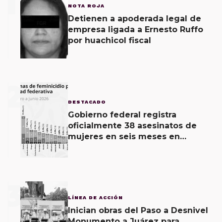
1
NOTA ROJA
Detienen a apoderada legal de
empresa ligada a Ernesto Ruffo
por huachicol fiscal
2
DESTACADO
Gobierno federal registra
oficialmente 38 asesinatos de
mujeres en seis meses en
Oaxaca; 11 carpetas se mantienen
por feminicidio
3
LÍNEA DE ACCIÓN
Inician obras del Paso a Desnivel
Monumento a Juárez para