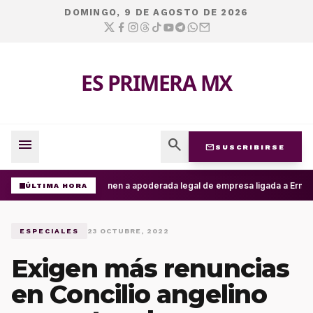
DOMINGO, 9 DE AGOSTO DE 2026
ES PRIMERA MX
menu
search
mail
SUSCRIBIRSE
Detienen a apoderada legal de empresa ligada a Ernesto 
ÚLTIMA HORA
ESPECIALES
23 OCTUBRE, 2022
Exigen más renuncias
en Concilio angelino