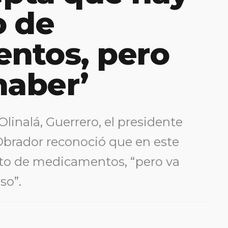
o de
ntos, pero
haber’
linalá, Guerrero, el presidente
brador reconoció que en este
o de medicamentos, “pero va
so”.