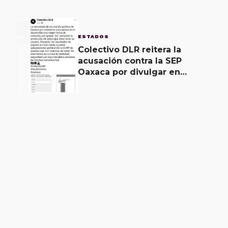
3
ESTADOS
Colectivo DLR reitera la
acusación contra la SEP
Oaxaca por divulgar en
internet la CURP de más de
30 mil adolescentes.