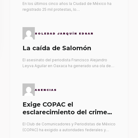
En los últimos cinco años la Ciudad de México ha
registrado 25 mil protestas, lo…
SOLEDAD JARQUÍN EDGAR
La caída de Salomón
El asesinato del periodista Francisco Alejandro
Leyva Aguilar en Oaxaca ha generado una ola de…
AGENCIAS
Exige COPAC el
esclarecimiento del crimen
de Alex Leyva
El Club de Comunicadores y Periodistas de México
(COPAC) ha exigido a autoridades federales y…