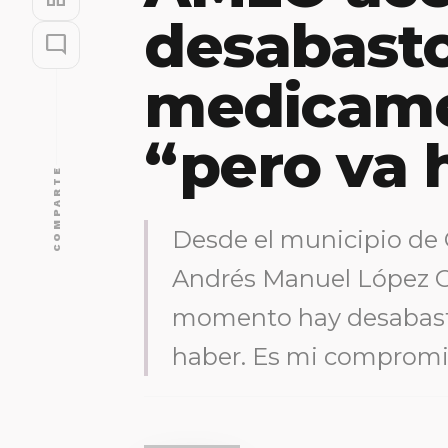
desabast
mode_comment
medicame
“pero va 
COMPARTE
Desde el municipio de O
Andrés Manuel López O
momento hay desabast
haber. Es mi compromi