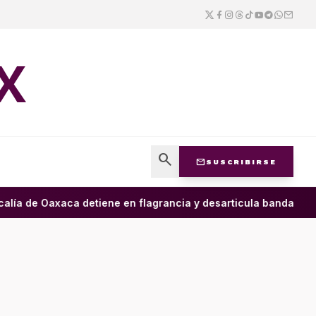
X
search
mail
SUSCRIBIRSE
lía de Oaxaca detiene en flagrancia y desarticula banda dedica