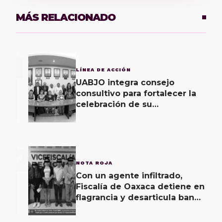
MÁS RELACIONADO
1
LÍNEA DE ACCIÓN
UABJO integra consejo
consultivo para fortalecer la
celebración de su
bicentenario
2
NOTA ROJA
Con un agente infiltrado,
Fiscalía de Oaxaca detiene en
flagrancia y desarticula banda
dedicada al fraude