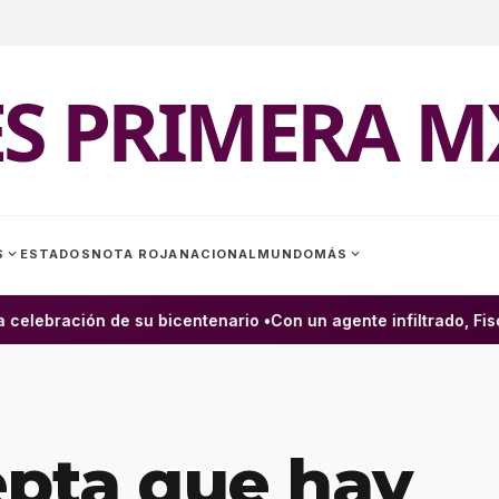
ES PRIMERA M
expand_more
expand_more
S
ESTADOS
NOTA ROJA
NACIONAL
MUNDO
MÁS
elebración de su bicentenario •
Con un agente infiltrado, Fisca
pta que hay