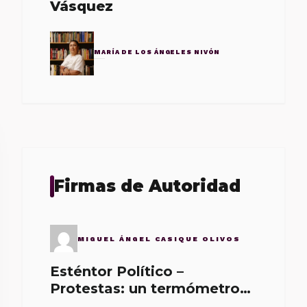
Vásquez
MARÍA DE LOS ÁNGELES NIVÓN
Firmas de Autoridad
MIGUEL ÁNGEL CASIQUE OLIVOS
Esténtor Político –
Protestas: un termómetro
de malos gobernantes