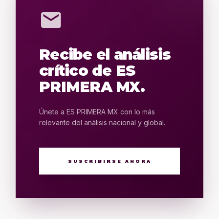
mail
Recibe el análisis
crítico de ES
PRIMERA MX.
Únete a ES PRIMERA MX con lo más
relevante del análisis nacional y global.
SUSCRIBIRSE AHORA