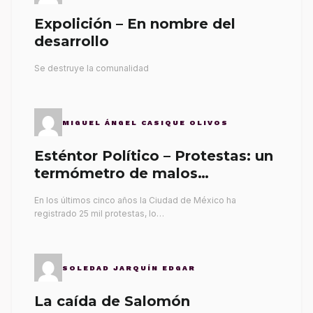
Expolición – En nombre del
desarrollo
Se destruye la comunalidad
MIGUEL ÁNGEL CASIQUE OLIVOS
Esténtor Político – Protestas: un
termómetro de malos
gobernantes
En los últimos cinco años la Ciudad de México ha
registrado 25 mil protestas, lo…
SOLEDAD JARQUÍN EDGAR
La caída de Salomón