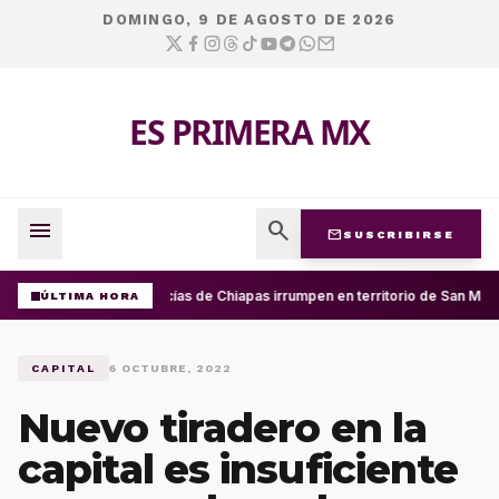
DOMINGO, 9 DE AGOSTO DE 2026
ES PRIMERA MX
menu
search
mail
SUSCRIBIRSE
Policías de Chiapas irrumpen en territorio de San Migu
ÚLTIMA HORA
CAPITAL
6 OCTUBRE, 2022
Nuevo tiradero en la
capital es insuficiente