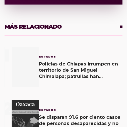
MÁS RELACIONADO
1
ESTADOS
Policías de Chiapas irrumpen en
territorio de San Miguel
Chimalapa; patrullas han
ingresado desde ayer, sostienen
habitantes y piden a autoridades
estatales defender “soberanía”
2
de la entidad
ESTADOS
Se disparan 91.6 por ciento casos
de personas desaparecidas y no