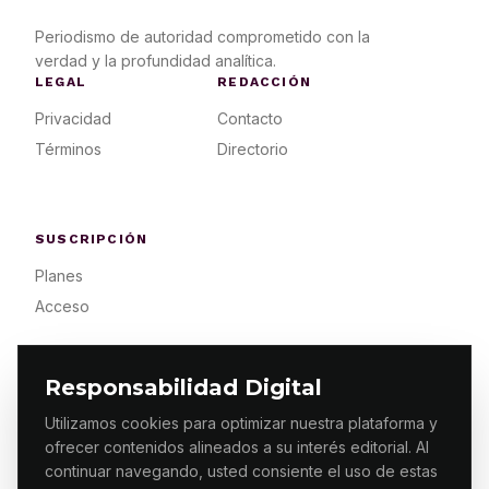
Periodismo de autoridad comprometido con la
verdad y la profundidad analítica.
LEGAL
REDACCIÓN
Privacidad
Contacto
Términos
Directorio
SUSCRIPCIÓN
Planes
Acceso
Responsabilidad Digital
Utilizamos cookies para optimizar nuestra plataforma y
ofrecer contenidos alineados a su interés editorial. Al
© 2026 ES PRIMERA MX. ALGUNOS DERECHOS
RESERVADOS / DESIGN
MAKING.MX
continuar navegando, usted consiente el uso de estas