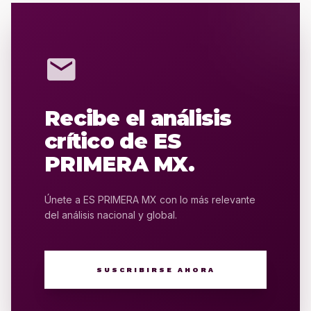
mail
Recibe el análisis
crítico de ES
PRIMERA MX.
Únete a ES PRIMERA MX con lo más relevante
del análisis nacional y global.
SUSCRIBIRSE AHORA