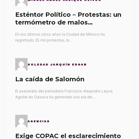
Esténtor Político – Protestas: un
termómetro de malos
gobernantes
En los últimos cinco años la Ciudad de México ha
registrado 25 mil protestas, lo…
SOLEDAD JARQUÍN EDGAR
La caída de Salomón
El asesinato del periodista Francisco Alejandro Leyva
Aguilar en Oaxaca ha generado una ola de…
AGENCIAS
Exige COPAC el esclarecimiento