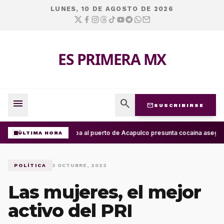
LUNES, 10 DE AGOSTO DE 2026
ES PRIMERA MX
menu
search
mail
SUSCRIBIRSE
Arriba al puerto de Acapulco presunta cocaína asegur
ÚLTIMA HORA
POLÍTICA
3 OCTUBRE, 2022
Las mujeres, el mejor
activo del PRI