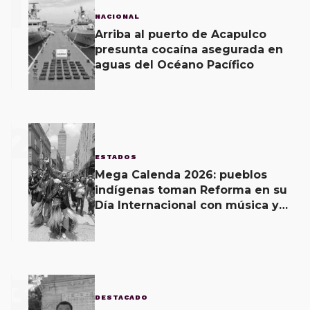
1
NACIONAL
Arriba al puerto de Acapulco
presunta cocaína asegurada en
aguas del Océano Pacífico
2
ESTADOS
Mega Calenda 2026: pueblos
indígenas toman Reforma en su
Día Internacional con música y
exigencias
3
DESTACADO