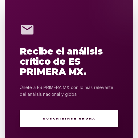
mail
Recibe el análisis
crítico de ES
PRIMERA MX.
Únete a ES PRIMERA MX con lo más relevante
del análisis nacional y global.
SUSCRIBIRSE AHORA