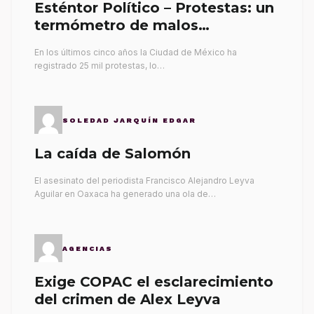
Esténtor Político – Protestas: un
termómetro de malos
gobernantes
En los últimos cinco años la Ciudad de México ha
registrado 25 mil protestas, lo…
SOLEDAD JARQUÍN EDGAR
La caída de Salomón
El asesinato del periodista Francisco Alejandro Leyva
Aguilar en Oaxaca ha generado una ola de…
AGENCIAS
Exige COPAC el esclarecimiento
del crimen de Alex Leyva