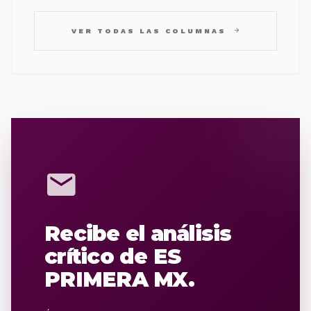
arrow_forward
VER TODAS LAS COLUMNAS
mail
Recibe el análisis
crítico de ES
PRIMERA MX.