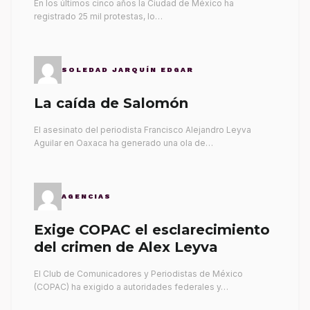
En los últimos cinco años la Ciudad de México ha
registrado 25 mil protestas, lo…
SOLEDAD JARQUÍN EDGAR
La caída de Salomón
El asesinato del periodista Francisco Alejandro Leyva
Aguilar en Oaxaca ha generado una ola de…
AGENCIAS
Exige COPAC el esclarecimiento
del crimen de Alex Leyva
El Club de Comunicadores y Periodistas de México
(COPAC) ha exigido a autoridades federales y…