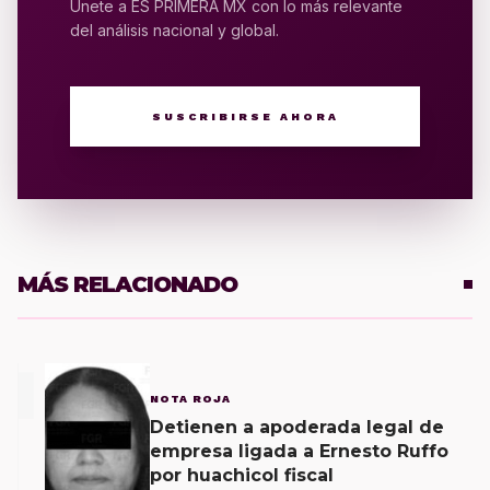
Únete a ES PRIMERA MX con lo más relevante
del análisis nacional y global.
SUSCRIBIRSE AHORA
MÁS RELACIONADO
1
NOTA ROJA
Detienen a apoderada legal de
empresa ligada a Ernesto Ruffo
por huachicol fiscal