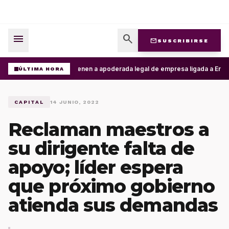
menu
search
mail
SUSCRIBIRSE
Detienen a apoderada legal de empresa ligada a Ernest
ÚLTIMA HORA
CAPITAL
14 JUNIO, 2022
Reclaman maestros a
su dirigente falta de
apoyo; líder espera
que próximo gobierno
atienda sus demandas