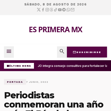
SÁBADO, 8 DE AGOSTO DE 2026
ES PRIMERA MX
menu
search
mail
SUSCRIBIRSE
UABJO integra consejo consultivo para fortalecer la ce
ÚLTIMA HORA
PORTADA
7 JUNIO, 2022
Periodistas
conmemoran una año