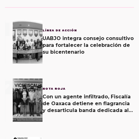
1
LÍNEA DE ACCIÓN
UABJO integra consejo consultivo
para fortalecer la celebración de
su bicentenario
2
NOTA ROJA
Con un agente infiltrado, Fiscalía
de Oaxaca detiene en flagrancia
y desarticula banda dedicada al
fraude