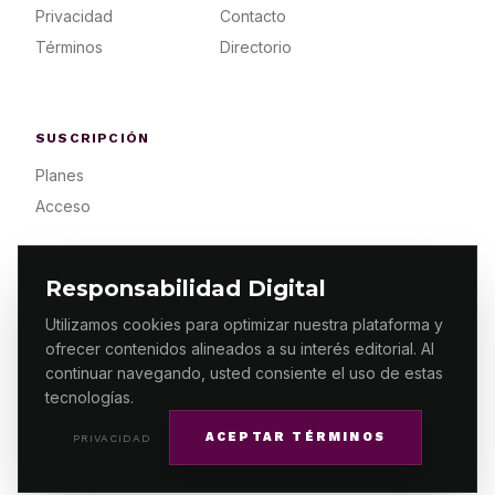
Privacidad
Contacto
Términos
Directorio
SUSCRIPCIÓN
Planes
Acceso
Responsabilidad Digital
Utilizamos cookies para optimizar nuestra plataforma y
ofrecer contenidos alineados a su interés editorial. Al
© 2026 ES PRIMERA MX. ALGUNOS DERECHOS
RESERVADOS / DESIGN
MAKING.MX
continuar navegando, usted consiente el uso de estas
tecnologías.
ACEPTAR TÉRMINOS
PRIVACIDAD