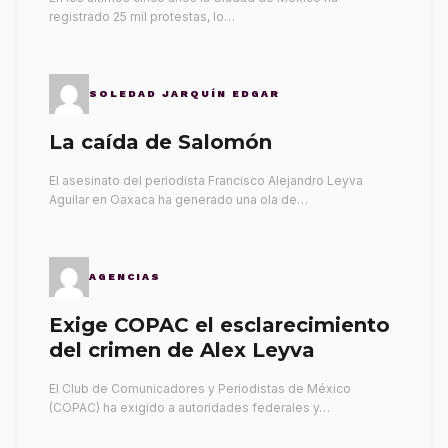
registrado 25 mil protestas, lo…
SOLEDAD JARQUÍN EDGAR
La caída de Salomón
El asesinato del periodista Francisco Alejandro Leyva
Aguilar en Oaxaca ha generado una ola de…
AGENCIAS
Exige COPAC el esclarecimiento
del crimen de Alex Leyva
El Club de Comunicadores y Periodistas de México
(COPAC) ha exigido a autoridades federales y…