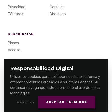
Privacidad
Contacto
Términos
Directorio
SUSCRIPCIÓN
Planes
Acceso
Responsabilidad Digital
Utilizamos cookies para optimizar nuestra plataforma y
ofrecer contenidos alineados a su interés editorial. Al
© 2026 ES PRIMERA MX. ALGUNOS DERECHOS
RESERVADOS / DESIGN
MAKING.MX
continuar navegando, usted consiente el uso de estas
tecnologías.
ACEPTAR TÉRMINOS
PRIVACIDAD