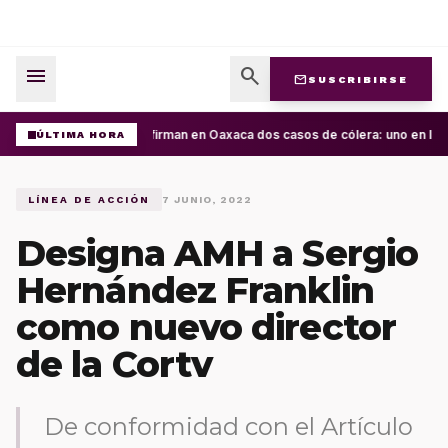
menu
search
mail
SUSCRIBIRSE
Confirman en Oaxaca dos casos de cólera: uno en la C
ÚLTIMA HORA
LÍNEA DE ACCIÓN
7 JUNIO, 2022
Designa AMH a Sergio
Hernández Franklin
como nuevo director
de la Cortv
De conformidad con el Artículo