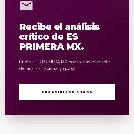
mail
Recibe el análisis
crítico de ES
PRIMERA MX.
Únete a ES PRIMERA MX con lo más relevante
del análisis nacional y global.
SUSCRIBIRSE AHORA