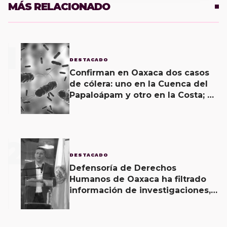
MÁS RELACIONADO
1
DESTACADO
Confirman en Oaxaca dos casos
de cólera: uno en la Cuenca del
Papaloápam y otro en la Costa; el
último corroborado hoy
2
DESTACADO
Defensoría de Derechos
Humanos de Oaxaca ha filtrado
información de investigaciones,
revela Fiscal de Oaxaca