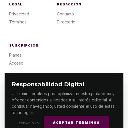
LEGAL
REDACCIÓN
Privacidad
Contacto
Términos
Directorio
SUSCRIPCIÓN
Planes
Acceso
Responsabilidad Digital
Utilizamos cookies para optimizar nuestra plataforma y
ofrecer contenidos alineados a su interés editorial. Al
© 2026 ES PRIMERA MX. ALGUNOS DERECHOS
RESERVADOS / DESIGN
MAKING.MX
continuar navegando, usted consiente el uso de estas
tecnologías.
ACEPTAR TÉRMINOS
PRIVACIDAD