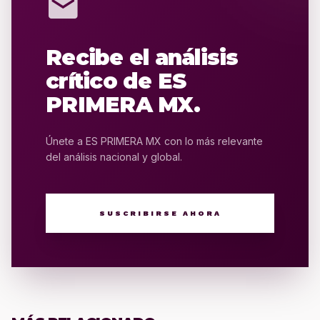
mail
Recibe el análisis
crítico de ES
PRIMERA MX.
Únete a ES PRIMERA MX con lo más relevante
del análisis nacional y global.
SUSCRIBIRSE AHORA