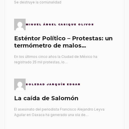
Se destruye la comunalidad
MIGUEL ÁNGEL CASIQUE OLIVOS
Esténtor Político – Protestas: un
termómetro de malos
gobernantes
En los últimos cinco años la Ciudad de México ha
registrado 25 mil protestas, lo…
SOLEDAD JARQUÍN EDGAR
La caída de Salomón
El asesinato del periodista Francisco Alejandro Leyva
Aguilar en Oaxaca ha generado una ola de…