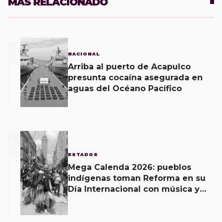
MÁS RELACIONADO
1
NACIONAL
Arriba al puerto de Acapulco
presunta cocaína asegurada en
aguas del Océano Pacífico
2
ESTADOS
Mega Calenda 2026: pueblos
indígenas toman Reforma en su
Día Internacional con música y
exigencias