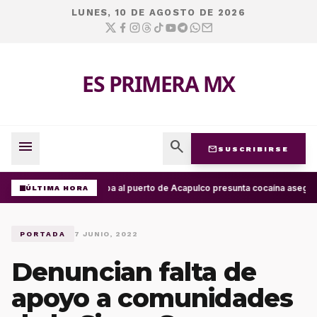
LUNES, 10 DE AGOSTO DE 2026
ES PRIMERA MX
menu
search
mail
SUSCRIBIRSE
Arriba al puerto de Acapulco presunta cocaína asegur
ÚLTIMA HORA
PORTADA
7 JUNIO, 2022
Denuncian falta de
apoyo a comunidades