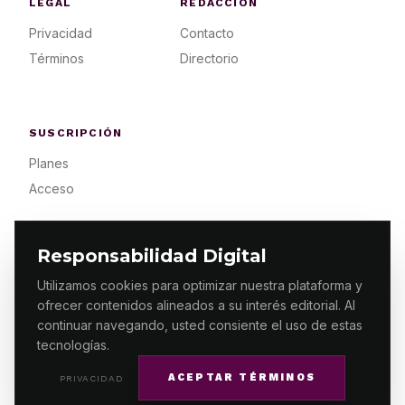
LEGAL
REDACCIÓN
Privacidad
Contacto
Términos
Directorio
SUSCRIPCIÓN
Planes
Acceso
Responsabilidad Digital
Utilizamos cookies para optimizar nuestra plataforma y
ofrecer contenidos alineados a su interés editorial. Al
© 2026 ES PRIMERA MX. ALGUNOS DERECHOS
RESERVADOS / DESIGN
MAKING.MX
continuar navegando, usted consiente el uso de estas
tecnologías.
ACEPTAR TÉRMINOS
PRIVACIDAD