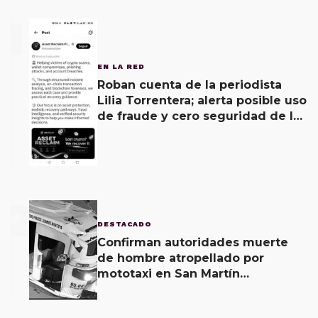
1
EN LA RED
Roban cuenta de la periodista
Lilia Torrentera; alerta posible uso
de fraude y cero seguridad de la
empresa de Elon Musk
2
DESTACADO
Confirman autoridades muerte
de hombre atropellado por
mototaxi en San Martín
Mexicápam y reclasificación de
delito a homicidio intencional