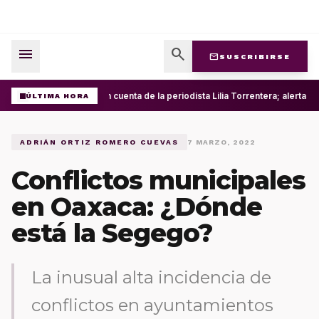
menu
search
mail
SUSCRIBIRSE
Roban cuenta de la periodista Lilia Torrentera; alerta 
ÚLTIMA HORA
ADRIÁN ORTIZ ROMERO CUEVAS
7 MARZO, 2022
Conflictos municipales
en Oaxaca: ¿Dónde
está la Segego?
La inusual alta incidencia de
conflictos en ayuntamientos