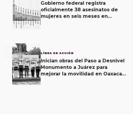
Gobierno federal registra
oficialmente 38 asesinatos de
mujeres en seis meses en
Oaxaca; 11 carpetas se mantienen
por feminicidio
3
LÍNEA DE ACCIÓN
Inician obras del Paso a Desnivel
Monumento a Juárez para
mejorar la movilidad en Oaxaca
de Juárez