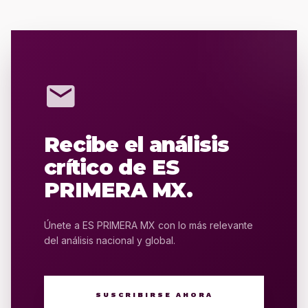
mail
Recibe el análisis
crítico de ES
PRIMERA MX.
Únete a ES PRIMERA MX con lo más relevante
del análisis nacional y global.
SUSCRIBIRSE AHORA