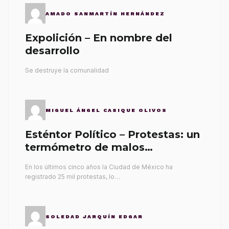
AMADO SANMARTÍN HERNÁNDEZ
Expolición – En nombre del
desarrollo
Se destruye la comunalidad
MIGUEL ÁNGEL CASIQUE OLIVOS
Esténtor Político – Protestas: un
termómetro de malos
gobernantes
En los últimos cinco años la Ciudad de México ha
registrado 25 mil protestas, lo…
SOLEDAD JARQUÍN EDGAR