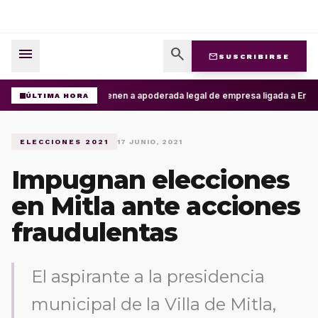
menu
search
mail
SUSCRIBIRSE
Detienen a apoderada legal de empresa ligada a Ernesto
ÚLTIMA HORA
ELECCIONES 2021
17 JUNIO, 2021
Impugnan elecciones
en Mitla ante acciones
fraudulentas
El aspirante a la presidencia
municipal de la Villa de Mitla,