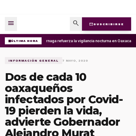
menu
search
mail
SUSCRIBIRSE
Operativo Luciérnaga refuerza la vigilancia nocturna en Oaxaca de
ÚLTIMA HORA
INFORMACIÓN GENERAL
7 MAYO, 2020
Dos de cada 10
oaxaqueños
infectados por Covid-
19 pierden la vida,
advierte Gobernador
Alejandro Murat