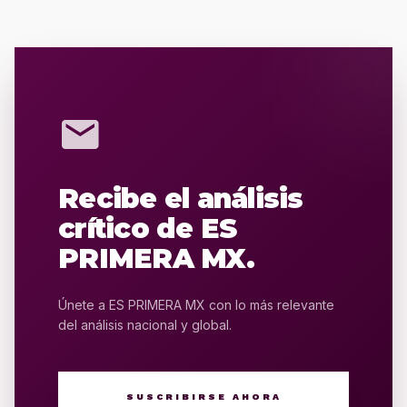
mail
Recibe el análisis
crítico de ES
PRIMERA MX.
Únete a ES PRIMERA MX con lo más relevante
del análisis nacional y global.
SUSCRIBIRSE AHORA