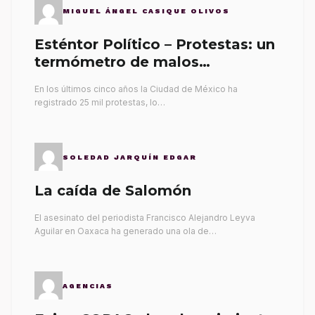
MIGUEL ÁNGEL CASIQUE OLIVOS
Esténtor Político – Protestas: un
termómetro de malos
gobernantes
En los últimos cinco años la Ciudad de México ha
registrado 25 mil protestas, lo…
SOLEDAD JARQUÍN EDGAR
La caída de Salomón
El asesinato del periodista Francisco Alejandro Leyva
Aguilar en Oaxaca ha generado una ola de…
AGENCIAS