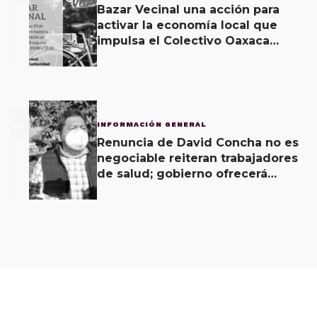
Bazar Vecinal una acción para
activar la economía local que
impulsa el Colectivo Oaxaca
Vecinal
3
INFORMACIÓN GENERAL
Renuncia de David Concha no es
negociable reiteran trabajadores
de salud; gobierno ofrecerá
contrapropuesta a demandas