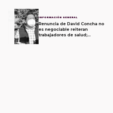
3
INFORMACIÓN GENERAL
Renuncia de David Concha no
es negociable reiteran
trabajadores de salud;
gobierno ofrecerá
contrapropuesta a demandas