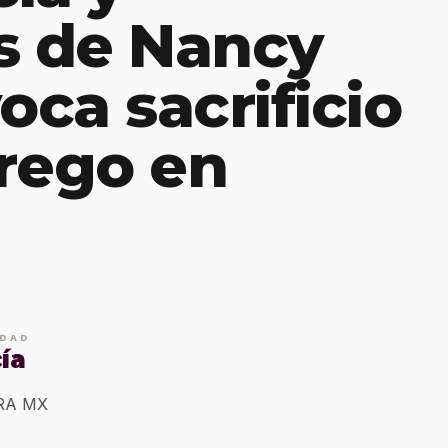
s de Nancy
oca sacrificio
rego en
IDAD
ía
ERA MX