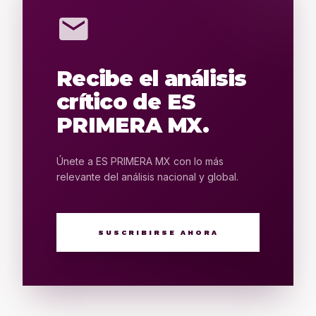
mail
Recibe el análisis
crítico de ES
PRIMERA MX.
Únete a ES PRIMERA MX con lo más
relevante del análisis nacional y global.
SUSCRIBIRSE AHORA