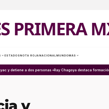
ES PRIMERA M
expand_more
expand_more
S
ESTADOS
NOTA ROJA
NACIONAL
MUNDO
MÁS
 y detiene a dos personas •
Ray Chagoya destaca formación de 
ia y