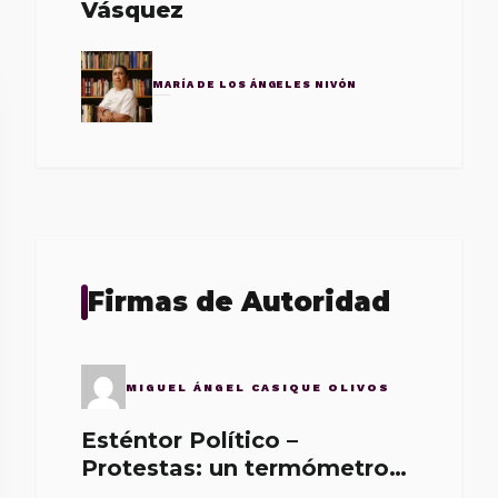
Vásquez
MARÍA DE LOS ÁNGELES NIVÓN
Firmas de Autoridad
MIGUEL ÁNGEL CASIQUE OLIVOS
Esténtor Político –
Protestas: un termómetro
de malos gobernantes