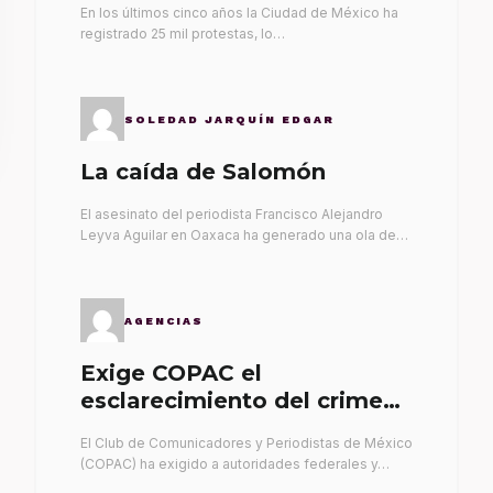
En los últimos cinco años la Ciudad de México ha
registrado 25 mil protestas, lo…
SOLEDAD JARQUÍN EDGAR
La caída de Salomón
El asesinato del periodista Francisco Alejandro
Leyva Aguilar en Oaxaca ha generado una ola de…
AGENCIAS
Exige COPAC el
esclarecimiento del crimen
de Alex Leyva
El Club de Comunicadores y Periodistas de México
(COPAC) ha exigido a autoridades federales y…