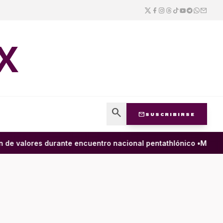
X
search
mail
SUSCRIBIRSE
valores durante encuentro nacional pentathlónico •
México y 