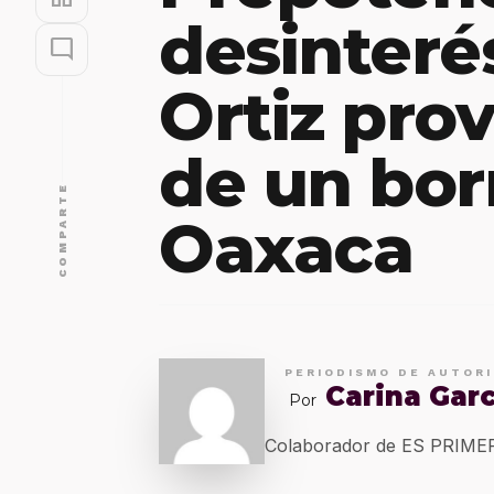
desinteré
mode_comment
Ortiz prov
de un bor
COMPARTE
Oaxaca
PERIODISMO DE AUTOR
Carina Garc
Por
Colaborador de ES PRIM