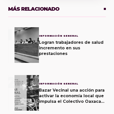
MÁS RELACIONADO
1
INFORMACIÓN GENERAL
Logran trabajadores de salud
incremento en sus
prestaciones
2
INFORMACIÓN GENERAL
Bazar Vecinal una acción para
activar la economía local que
impulsa el Colectivo Oaxaca
Vecinal