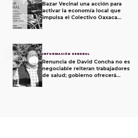
Bazar Vecinal una acción para
activar la economía local que
impulsa el Colectivo Oaxaca
Vecinal
3
INFORMACIÓN GENERAL
Renuncia de David Concha no es
negociable reiteran trabajadores
de salud; gobierno ofrecerá
contrapropuesta a demandas