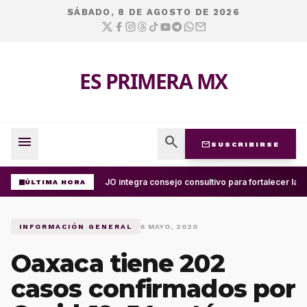
SÁBADO, 8 DE AGOSTO DE 2026
ES PRIMERA MX
menu
search
mail
SUSCRIBIRSE
UABJO integra consejo consultivo para fortalecer la c
ÚLTIMA HORA
INFORMACIÓN GENERAL
6 MAYO, 2020
Oaxaca tiene 202
casos confirmados por