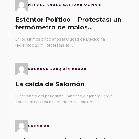
MIGUEL ÁNGEL CASIQUE OLIVOS
Esténtor Político – Protestas: un
termómetro de malos
gobernantes
En los últimos cinco años la Ciudad de México ha
registrado 25 mil protestas, lo…
SOLEDAD JARQUÍN EDGAR
La caída de Salomón
El asesinato del periodista Francisco Alejandro Leyva
Aguilar en Oaxaca ha generado una ola de…
AGENCIAS