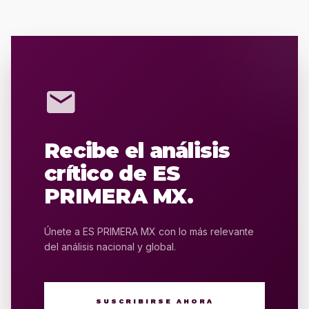
mail
Recibe el análisis
crítico de ES
PRIMERA MX.
Únete a ES PRIMERA MX con lo más relevante
del análisis nacional y global.
SUSCRIBIRSE AHORA