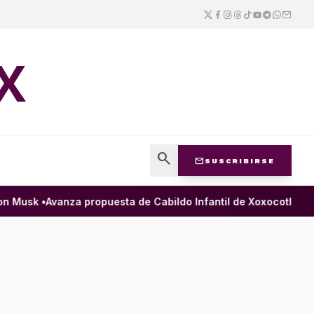
X
search
mail
SUSCRIBIRSE
Musk •
Avanza propuesta de Cabildo Infantil de Xoxocotlán para 