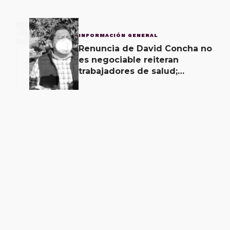
3
INFORMACIÓN GENERAL
Renuncia de David Concha no
es negociable reiteran
trabajadores de salud;
gobierno ofrecerá
contrapropuesta a demandas