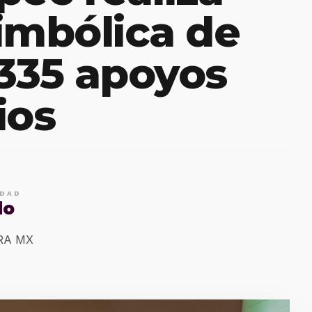
imbólica de
335 apoyos
ios
IDAD
do
ERA MX