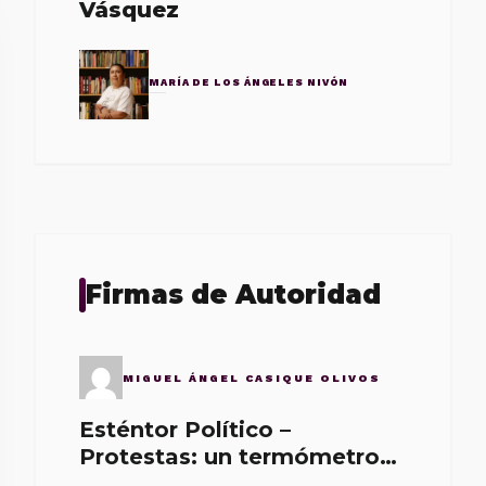
Vásquez
MARÍA DE LOS ÁNGELES NIVÓN
Firmas de Autoridad
MIGUEL ÁNGEL CASIQUE OLIVOS
Esténtor Político –
Protestas: un termómetro
de malos gobernantes