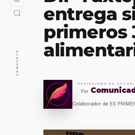
entrega s
mode_comment
primeros 
alimentar
COMPARTE
PERIODISMO DE AUTOR
Comunica
Por
Colaborador de ES PRIM