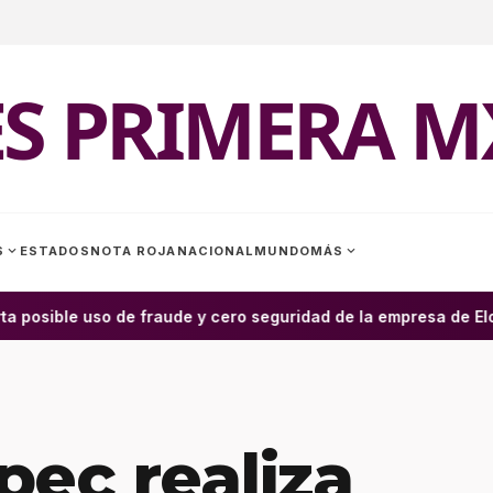
ES PRIMERA M
expand_more
expand_more
S
ESTADOS
NOTA ROJA
NACIONAL
MUNDO
MÁS
a posible uso de fraude y cero seguridad de la empresa de Elon 
pec realiza