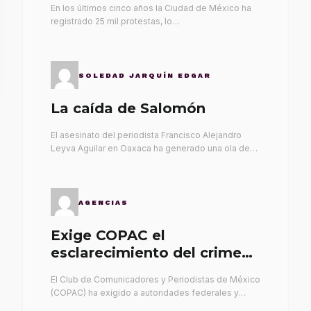
En los últimos cinco años la Ciudad de México ha
registrado 25 mil protestas, lo…
SOLEDAD JARQUÍN EDGAR
La caída de Salomón
El asesinato del periodista Francisco Alejandro
Leyva Aguilar en Oaxaca ha generado una ola de…
AGENCIAS
Exige COPAC el
esclarecimiento del crimen
de Alex Leyva
El Club de Comunicadores y Periodistas de México
(COPAC) ha exigido a autoridades federales y…