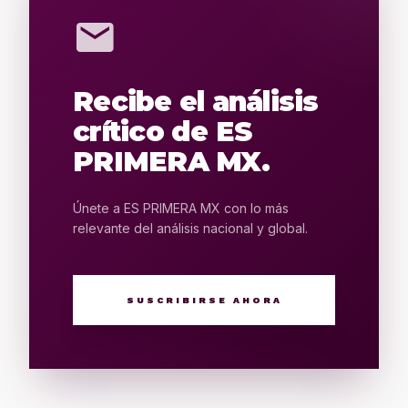
mail
Recibe el análisis
crítico de ES
PRIMERA MX.
Únete a ES PRIMERA MX con lo más
relevante del análisis nacional y global.
SUSCRIBIRSE AHORA