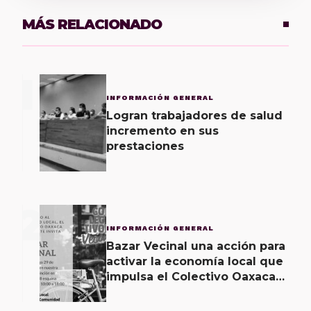
MÁS RELACIONADO
1
INFORMACIÓN GENERAL
Logran trabajadores de salud
incremento en sus
prestaciones
2
INFORMACIÓN GENERAL
Bazar Vecinal una acción para
activar la economía local que
impulsa el Colectivo Oaxaca
Vecinal