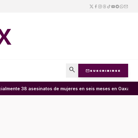
X
search
mail
SUSCRIBIRSE
almente 38 asesinatos de mujeres en seis meses en Oaxaca; 11 