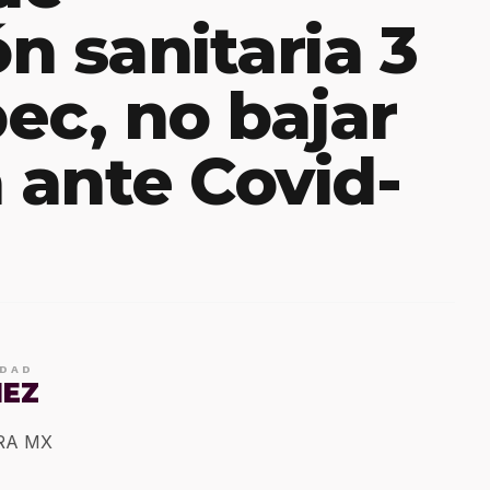
ón sanitaria 3
ec, no bajar
a ante Covid-
IDAD
MEZ
ERA MX