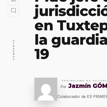
jurisdicci
mode_comment
en Tuxtep
la guardi
COMPARTE
19
PERIODISMO DE AUTOR
Jazmín GÓ
Por
Colaborador de ES PRIM