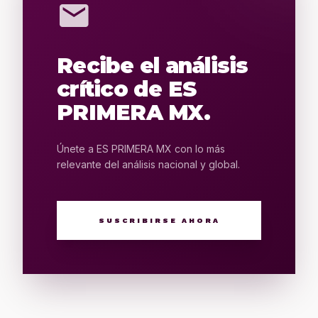
mail
Recibe el análisis
crítico de ES
PRIMERA MX.
Únete a ES PRIMERA MX con lo más
relevante del análisis nacional y global.
SUSCRIBIRSE AHORA