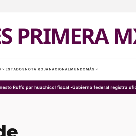
ES PRIMERA M
expand_more
expand_more
S
ESTADOS
NOTA ROJA
NACIONAL
MUNDO
MÁS
o Ruffo por huachicol fiscal •
Gobierno federal registra ofici
de