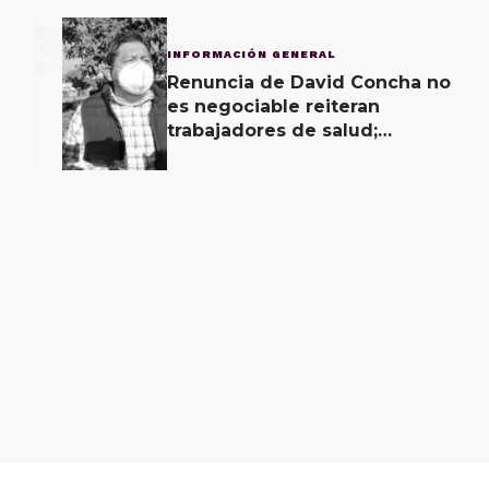
3
INFORMACIÓN GENERAL
Renuncia de David Concha no
es negociable reiteran
trabajadores de salud;
gobierno ofrecerá
contrapropuesta a demandas