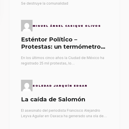
Se destruye la comunalidad
MIGUEL ÁNGEL CASIQUE OLIVOS
Esténtor Político –
Protestas: un termómetro
de malos gobernantes
En los últimos cinco años la Ciudad de México ha
registrado 25 mil protestas, lo…
SOLEDAD JARQUÍN EDGAR
La caída de Salomón
El asesinato del periodista Francisco Alejandro
Leyva Aguilar en Oaxaca ha generado una ola de…