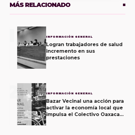
MÁS RELACIONADO
1
INFORMACIÓN GENERAL
Logran trabajadores de salud
incremento en sus
prestaciones
2
INFORMACIÓN GENERAL
Bazar Vecinal una acción para
activar la economía local que
impulsa el Colectivo Oaxaca
Vecinal