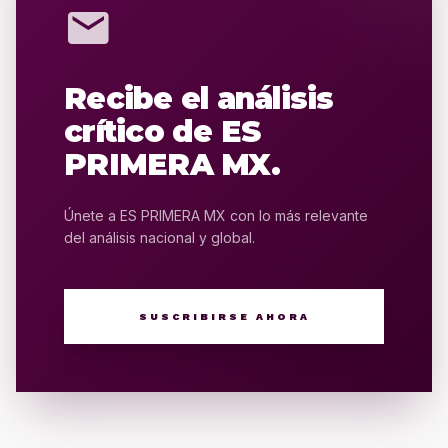
mail
Recibe el análisis
crítico de ES
PRIMERA MX.
Únete a ES PRIMERA MX con lo más relevante
del análisis nacional y global.
SUSCRIBIRSE AHORA