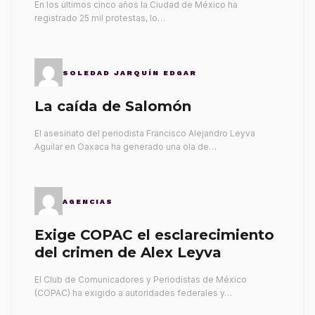
En los últimos cinco años la Ciudad de México ha
registrado 25 mil protestas, lo…
SOLEDAD JARQUÍN EDGAR
La caída de Salomón
El asesinato del periodista Francisco Alejandro Leyva
Aguilar en Oaxaca ha generado una ola de…
AGENCIAS
Exige COPAC el esclarecimiento
del crimen de Alex Leyva
El Club de Comunicadores y Periodistas de México
(COPAC) ha exigido a autoridades federales y…