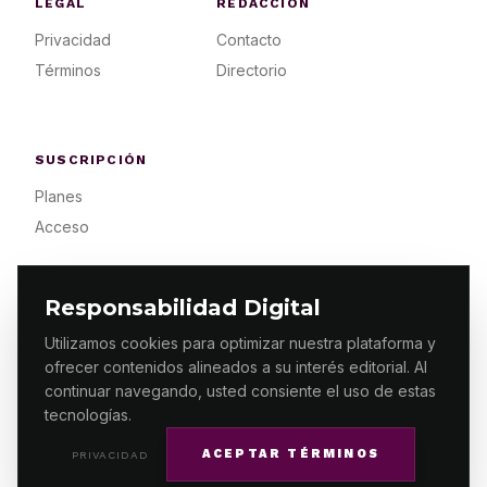
LEGAL
REDACCIÓN
Privacidad
Contacto
Términos
Directorio
SUSCRIPCIÓN
Planes
Acceso
Responsabilidad Digital
Utilizamos cookies para optimizar nuestra plataforma y
ofrecer contenidos alineados a su interés editorial. Al
© 2026 ES PRIMERA MX. ALGUNOS DERECHOS
RESERVADOS / DESIGN
MAKING.MX
continuar navegando, usted consiente el uso de estas
tecnologías.
ACEPTAR TÉRMINOS
PRIVACIDAD