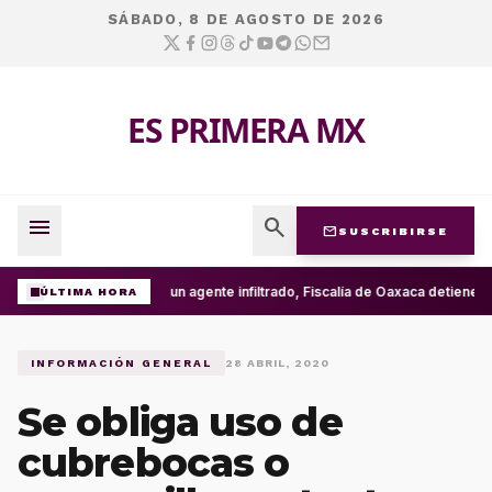
SÁBADO, 8 DE AGOSTO DE 2026
ES PRIMERA MX
menu
search
mail
SUSCRIBIRSE
Con un agente infiltrado, Fiscalía de Oaxaca detiene e
ÚLTIMA HORA
INFORMACIÓN GENERAL
28 ABRIL, 2020
Se obliga uso de
cubrebocas o