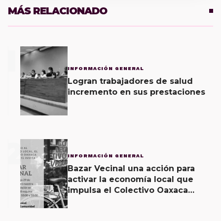
MÁS RELACIONADO
1
INFORMACIÓN GENERAL
Logran trabajadores de salud
incremento en sus prestaciones
2
INFORMACIÓN GENERAL
Bazar Vecinal una acción para
activar la economía local que
impulsa el Colectivo Oaxaca
Vecinal