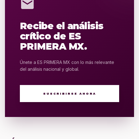
mail
Recibe el análisis
crítico de ES
PRIMERA MX.
Únete a ES PRIMERA MX con lo más relevante
del análisis nacional y global.
SUSCRIBIRSE AHORA