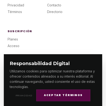
Privacidad
Contacto
Términos
Directorio
SUSCRIPCIÓN
Planes
Acceso
Responsabilidad Digital
Utilizamos cookies para optimizar nuestra plataforma y
ofrecer contenidos alineados a su interés editorial. Al
© 2026 ES PRIMERA MX. ALGUNOS DERECHOS
RESERVADOS / DESIGN
MAKING.MX
continuar navegando, usted consiente el uso de estas
tecnologías.
ACEPTAR TÉRMINOS
PRIVACIDAD