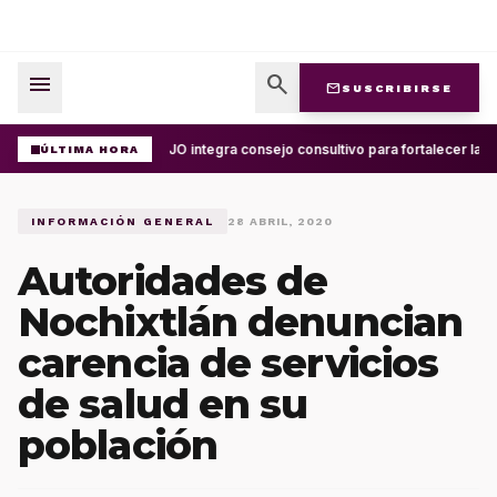
menu
search
mail
SUSCRIBIRSE
UABJO integra consejo consultivo para fortalecer la ce
ÚLTIMA HORA
INFORMACIÓN GENERAL
28 ABRIL, 2020
Autoridades de
Nochixtlán denuncian
carencia de servicios
de salud en su
población