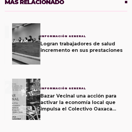
MÁS RELACIONADO
1
INFORMACIÓN GENERAL
Logran trabajadores de salud
incremento en sus prestaciones
2
INFORMACIÓN GENERAL
Bazar Vecinal una acción para
activar la economía local que
impulsa el Colectivo Oaxaca
Vecinal