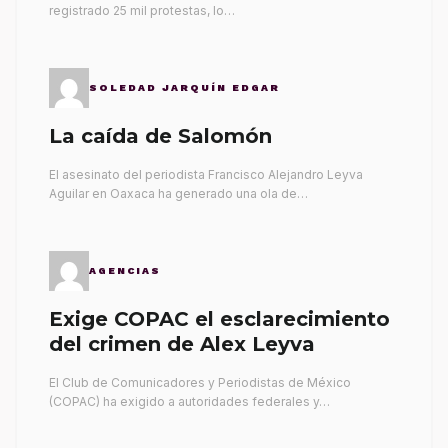
registrado 25 mil protestas, lo…
SOLEDAD JARQUÍN EDGAR
La caída de Salomón
El asesinato del periodista Francisco Alejandro Leyva
Aguilar en Oaxaca ha generado una ola de…
AGENCIAS
Exige COPAC el esclarecimiento
del crimen de Alex Leyva
El Club de Comunicadores y Periodistas de México
(COPAC) ha exigido a autoridades federales y…