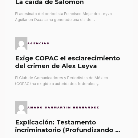
La caída de Salomón
El asesinato del periodista Francisco Alejandro Leyva
Aguilar en Oaxaca ha generado una ola de…
AGENCIAS
Exige COPAC el esclarecimiento
del crimen de Alex Leyva
El Club de Comunicadores y Periodistas de México
(COPAC) ha exigido a autoridades federales y…
AMADO SANMARTÍN HERNÁNDEZ
Explicación: Testamento
incriminatorio (Profundizando su
propia tumba)