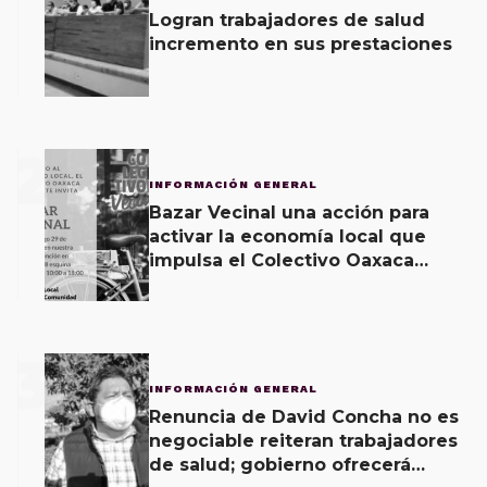
Logran trabajadores de salud
incremento en sus prestaciones
2
INFORMACIÓN GENERAL
Bazar Vecinal una acción para
activar la economía local que
impulsa el Colectivo Oaxaca
Vecinal
3
INFORMACIÓN GENERAL
Renuncia de David Concha no es
negociable reiteran trabajadores
de salud; gobierno ofrecerá