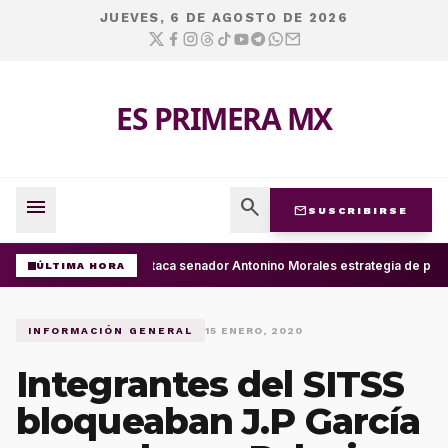
JUEVES, 6 DE AGOSTO DE 2026
ES PRIMERA MX
menu
search
mail
SUSCRIBIRSE
Destaca senador Antonino Morales estrategia de presi
ÚLTIMA HORA
INFORMACIÓN GENERAL
15 ENERO, 2020
Integrantes del SITSS
bloqueaban J.P García