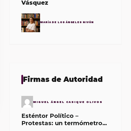
Vásquez
MARÍA DE LOS ÁNGELES NIVÓN
Firmas de Autoridad
MIGUEL ÁNGEL CASIQUE OLIVOS
Esténtor Político –
Protestas: un termómetro
de malos gobernantes