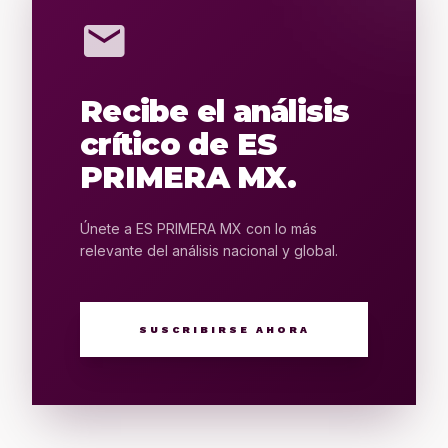
mail
Recibe el análisis
crítico de ES
PRIMERA MX.
Únete a ES PRIMERA MX con lo más
relevante del análisis nacional y global.
SUSCRIBIRSE AHORA