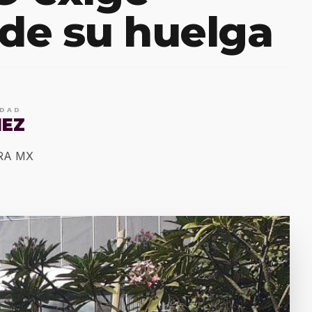
 de su huelga
IDAD
MEZ
ERA MX