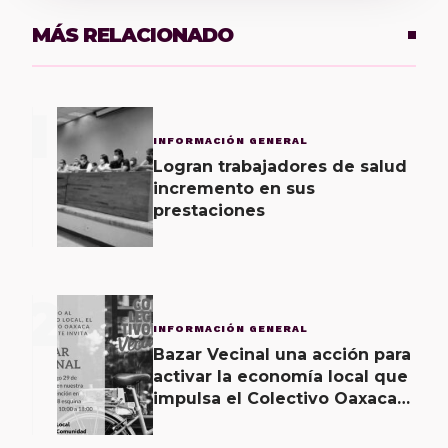
MÁS RELACIONADO
1
INFORMACIÓN GENERAL
Logran trabajadores de salud
incremento en sus
prestaciones
2
INFORMACIÓN GENERAL
Bazar Vecinal una acción para
activar la economía local que
impulsa el Colectivo Oaxaca
Vecinal