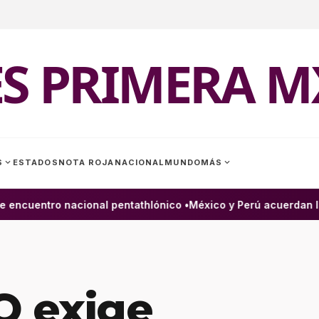
ES PRIMERA M
expand_more
expand_more
S
ESTADOS
NOTA ROJA
NACIONAL
MUNDO
MÁS
ncuentro nacional pentathlónico •
México y Perú acuerdan la r
 exige