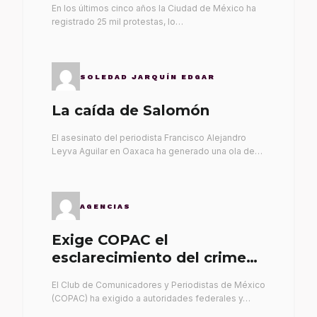
En los últimos cinco años la Ciudad de México ha
registrado 25 mil protestas, lo…
SOLEDAD JARQUÍN EDGAR
La caída de Salomón
El asesinato del periodista Francisco Alejandro
Leyva Aguilar en Oaxaca ha generado una ola de…
AGENCIAS
Exige COPAC el
esclarecimiento del crimen
de Alex Leyva
El Club de Comunicadores y Periodistas de México
(COPAC) ha exigido a autoridades federales y…