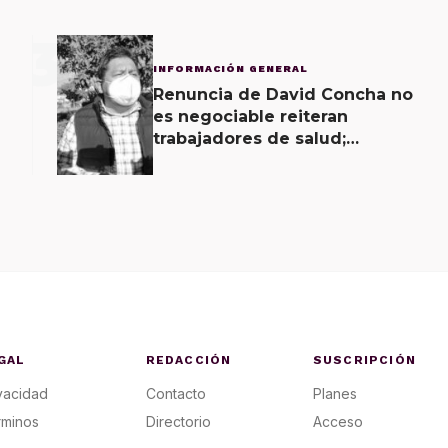
3
INFORMACIÓN GENERAL
Renuncia de David Concha no
es negociable reiteran
trabajadores de salud;
gobierno ofrecerá
contrapropuesta a demandas
GAL
REDACCIÓN
SUSCRIPCIÓN
vacidad
Contacto
Planes
rminos
Directorio
Acceso