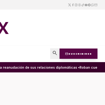
X
search
mail
SUSCRIBIRSE
eanudación de sus relaciones diplomáticas •
Roban cuenta de la