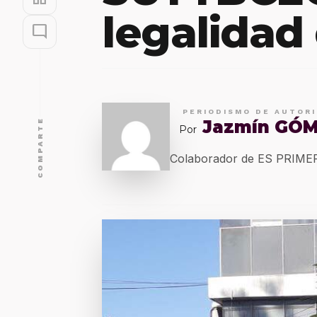
legalidad
mode_comment
PERIODISMO DE AUTOR
Jazmín GÓ
COMPARTE
Por
Colaborador de ES PRIM