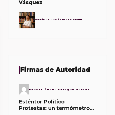
Vásquez
MARÍA DE LOS ÁNGELES NIVÓN
Firmas de Autoridad
MIGUEL ÁNGEL CASIQUE OLIVOS
Esténtor Político –
Protestas: un termómetro
de malos gobernantes