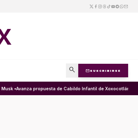
X
search
mail
SUSCRIBIRSE
usk •
Avanza propuesta de Cabildo Infantil de Xoxocotlán para ga