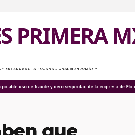
ES PRIMERA M
expand_more
expand_more
S
ESTADOS
NOTA ROJA
NACIONAL
MUNDO
MÁS
posible uso de fraude y cero seguridad de la empresa de Elon M
aben que