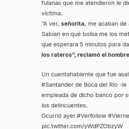
fulanas que me atendieron le die
víctima.
“A ver,
señorita
, me acaban de 
Sabían en qué bolsa me los metí.
que esperara 5 minutos para da
los rateros”, reclamó el hombre 
Un cuentahabiente que fue asalt
#Santander
de Boca del Río -le
empleada de dicho banco por s
los delincuentes.
Ocurrió ayer.
#Verfollow
#Viern
pic.twitter.com/yWdPZObzyW