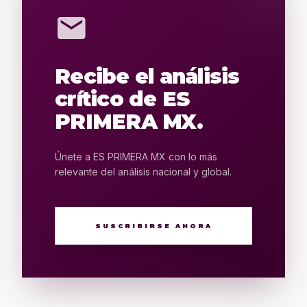
mail
Recibe el análisis
crítico de ES
PRIMERA MX.
Únete a ES PRIMERA MX con lo más
relevante del análisis nacional y global.
SUSCRIBIRSE AHORA