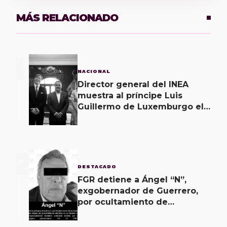
MÁS RELACIONADO
1
NACIONAL
Director general del INEA
muestra al príncipe Luis
Guillermo de Luxemburgo el
museo vivo del muralismo.
2
DESTACADO
FGR detiene a Ángel “N”,
exgobernador de Guerrero,
por ocultamiento de
evidencias en caso
Ayotzinapa