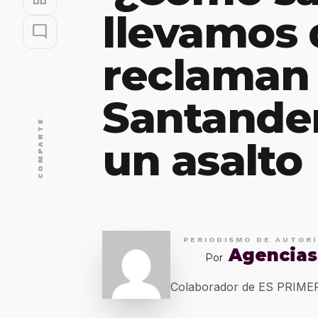
llevamos 
mode_comment
reclaman 
Santande
COMPARTE
un asalto
PERIODISMO DE AUTOR
Agencias
Por
Colaborador de ES PRIM