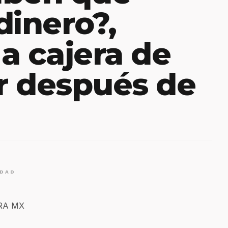
dinero?,
a cajera de
r después de
IDAD
ERA MX