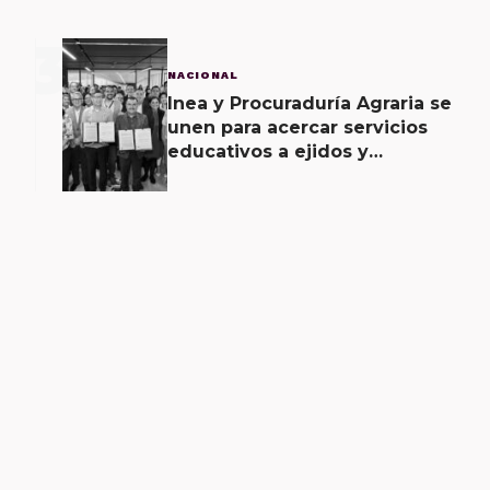
3
NACIONAL
Inea y Procuraduría Agraria se
unen para acercar servicios
educativos a ejidos y
comunas