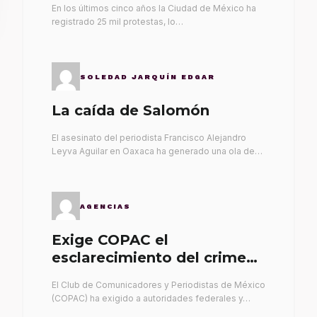
En los últimos cinco años la Ciudad de México ha
registrado 25 mil protestas, lo…
SOLEDAD JARQUÍN EDGAR
La caída de Salomón
El asesinato del periodista Francisco Alejandro
Leyva Aguilar en Oaxaca ha generado una ola de…
AGENCIAS
Exige COPAC el
esclarecimiento del crimen
de Alex Leyva
El Club de Comunicadores y Periodistas de México
(COPAC) ha exigido a autoridades federales y…