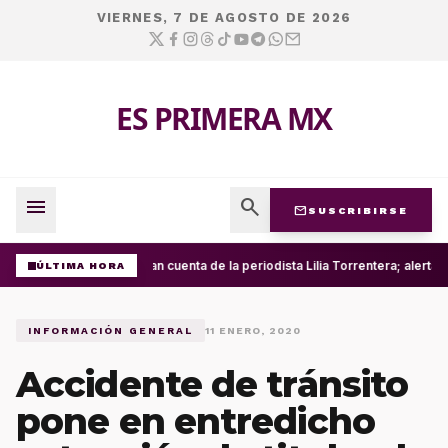
VIERNES, 7 DE AGOSTO DE 2026
ES PRIMERA MX
menu
search
mail
SUSCRIBIRSE
Roban cuenta de la periodista Lilia Torrentera; alerta
ÚLTIMA HORA
INFORMACIÓN GENERAL
11 ENERO, 2020
Accidente de tránsito
pone en entredicho