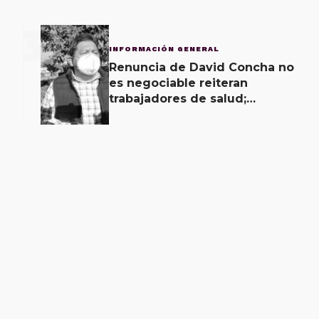
3
INFORMACIÓN GENERAL
Renuncia de David Concha no
es negociable reiteran
trabajadores de salud;
gobierno ofrecerá
contrapropuesta a demandas