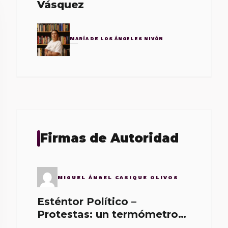
Vásquez
MARÍA DE LOS ÁNGELES NIVÓN
Firmas de Autoridad
MIGUEL ÁNGEL CASIQUE OLIVOS
Esténtor Político –
Protestas: un termómetro
de malos gobernantes