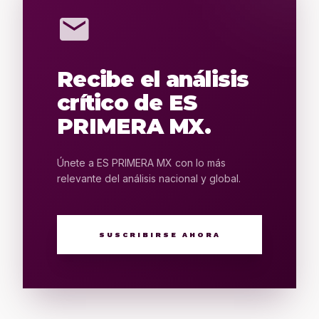
mail
Recibe el análisis
crítico de ES
PRIMERA MX.
Únete a ES PRIMERA MX con lo más
relevante del análisis nacional y global.
SUSCRIBIRSE AHORA