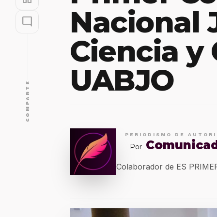
Nacional 
mode_comment
Ciencia y 
UABJO
COMPARTE
PERIODISMO DE AUTOR
Comunica
Por
Colaborador de ES PRIM