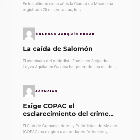
En los últimos cinco años la Ciudad de México ha
registrado 25 mil protestas, lo…
SOLEDAD JARQUÍN EDGAR
La caída de Salomón
El asesinato del periodista Francisco Alejandro
Leyva Aguilar en Oaxaca ha generado una ola de…
AGENCIAS
Exige COPAC el
esclarecimiento del crimen
de Alex Leyva
El Club de Comunicadores y Periodistas de México
(COPAC) ha exigido a autoridades federales y…