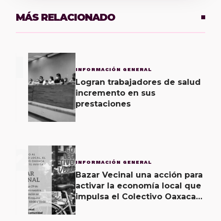
MÁS RELACIONADO
1
INFORMACIÓN GENERAL
Logran trabajadores de salud
incremento en sus
prestaciones
2
INFORMACIÓN GENERAL
Bazar Vecinal una acción para
activar la economía local que
impulsa el Colectivo Oaxaca
Vecinal