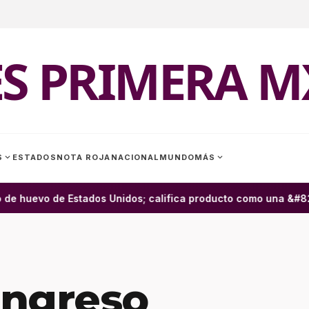
ES PRIMERA M
expand_more
expand_more
S
ESTADOS
NOTA ROJA
NACIONAL
MUNDO
MÁS
e huevo de Estados Unidos; califica producto como una &#8220
ongreso