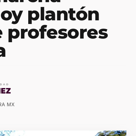
oy plantón
 profesores
a
IDAD
MEZ
ERA MX