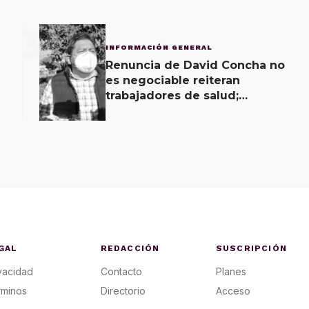
3
INFORMACIÓN GENERAL
Renuncia de David Concha no
es negociable reiteran
trabajadores de salud;
gobierno ofrecerá
contrapropuesta a demandas
GAL
REDACCIÓN
SUSCRIPCIÓN
vacidad
Contacto
Planes
rminos
Directorio
Acceso