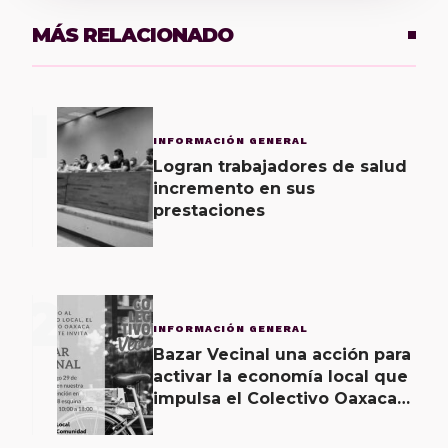
MÁS RELACIONADO
1
INFORMACIÓN GENERAL
Logran trabajadores de salud
incremento en sus
prestaciones
2
INFORMACIÓN GENERAL
Bazar Vecinal una acción para
activar la economía local que
impulsa el Colectivo Oaxaca
Vecinal