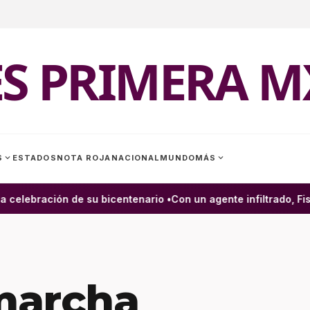
ES PRIMERA M
expand_more
expand_more
S
ESTADOS
NOTA ROJA
NACIONAL
MUNDO
MÁS
celebración de su bicentenario •
Con un agente infiltrado, Fisc
marcha