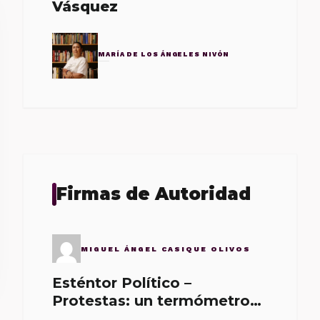
Vásquez
MARÍA DE LOS ÁNGELES NIVÓN
Firmas de Autoridad
MIGUEL ÁNGEL CASIQUE OLIVOS
Esténtor Político –
Protestas: un termómetro
de malos gobernantes