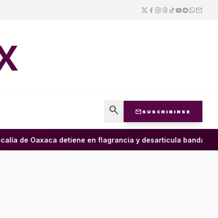
X
search
mail
SUSCRIBIRSE
alía de Oaxaca detiene en flagrancia y desarticula banda dedic