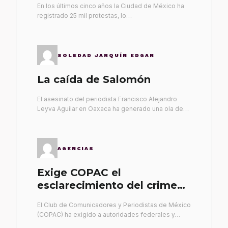
En los últimos cinco años la Ciudad de México ha
registrado 25 mil protestas, lo…
SOLEDAD JARQUÍN EDGAR
La caída de Salomón
El asesinato del periodista Francisco Alejandro
Leyva Aguilar en Oaxaca ha generado una ola de…
AGENCIAS
Exige COPAC el
esclarecimiento del crimen
de Alex Leyva
El Club de Comunicadores y Periodistas de México
(COPAC) ha exigido a autoridades federales y…