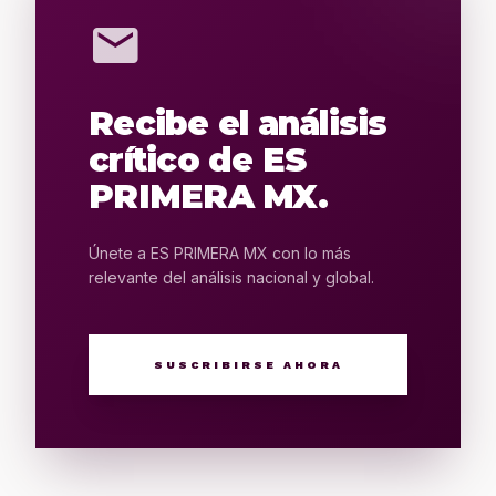
mail
Recibe el análisis
crítico de ES
PRIMERA MX.
Únete a ES PRIMERA MX con lo más
relevante del análisis nacional y global.
SUSCRIBIRSE AHORA