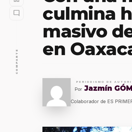
culmina h
mode_comment
masivo de
en Oaxac
COMPARTE
PERIODISMO DE AUTOR
Jazmín GÓ
Por
Colaborador de ES PRIM