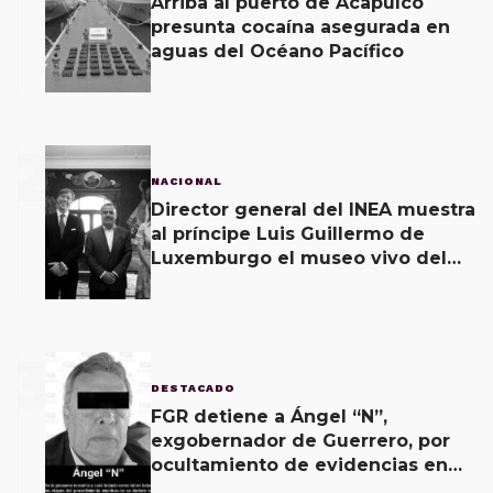
Arriba al puerto de Acapulco
presunta cocaína asegurada en
aguas del Océano Pacífico
2
NACIONAL
Director general del INEA muestra
al príncipe Luis Guillermo de
Luxemburgo el museo vivo del
muralismo.
3
DESTACADO
FGR detiene a Ángel “N”,
exgobernador de Guerrero, por
ocultamiento de evidencias en
caso Ayotzinapa