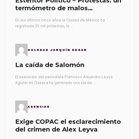
Esténtor Político – Protestas: un
termómetro de malos
gobernantes
En los últimos cinco años la Ciudad de México ha
registrado 25 mil protestas, lo…
SOLEDAD JARQUÍN EDGAR
La caída de Salomón
El asesinato del periodista Francisco Alejandro Leyva
Aguilar en Oaxaca ha generado una ola de…
AGENCIAS
Exige COPAC el esclarecimiento
del crimen de Alex Leyva