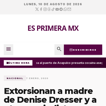
LUNES, 10 DE AGOSTO DE 2026
ES PRIMERA MX
menu
search
mail
SUSCRIBIRSE
Arriba al puerto de Acapulco presunta cocaína asegur
ÚLTIMA HORA
NACIONAL
7 ENERO, 2020
Extorsionan a madre
de Denise Dresser y a