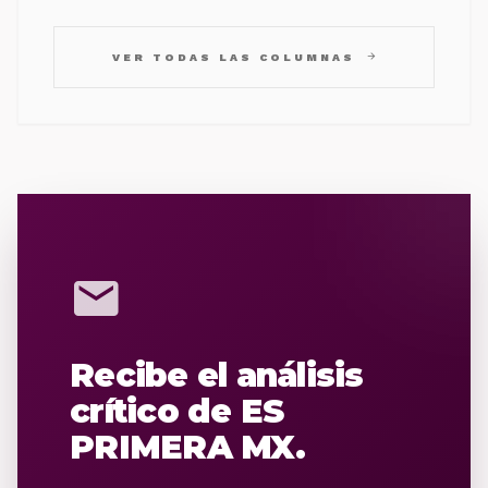
arrow_forward
VER TODAS LAS COLUMNAS
mail
Recibe el análisis
crítico de ES
PRIMERA MX.