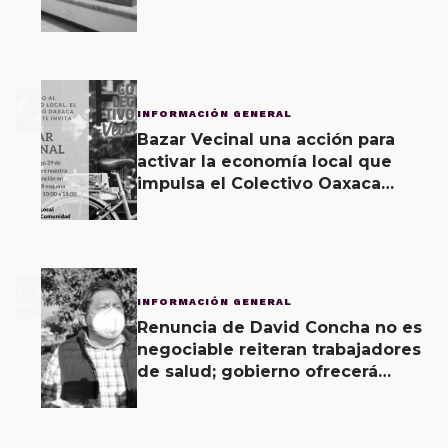
2
INFORMACIÓN GENERAL
Bazar Vecinal una acción para
activar la economía local que
impulsa el Colectivo Oaxaca
Vecinal
3
INFORMACIÓN GENERAL
Renuncia de David Concha no es
negociable reiteran trabajadores
de salud; gobierno ofrecerá
contrapropuesta a demandas