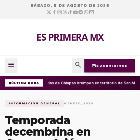
SÁBADO, 8 DE AGOSTO DE 2026
ES PRIMERA MX
menu
search
mail
SUSCRIBIRSE
Policías de Chiapas irrumpen en territorio de San Mig
ÚLTIMA HORA
INFORMACIÓN GENERAL
6 ENERO, 2020
Temporada
decembrina en