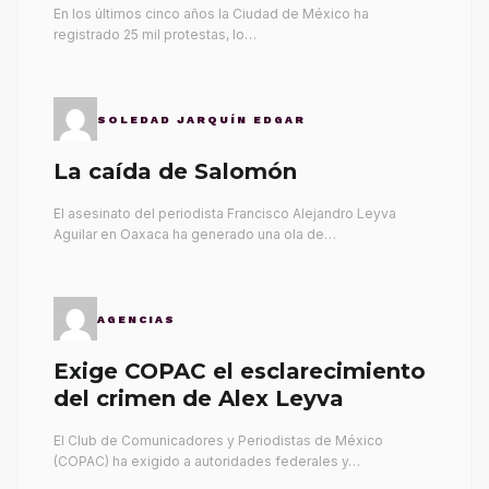
En los últimos cinco años la Ciudad de México ha
registrado 25 mil protestas, lo…
SOLEDAD JARQUÍN EDGAR
La caída de Salomón
El asesinato del periodista Francisco Alejandro Leyva
Aguilar en Oaxaca ha generado una ola de…
AGENCIAS
Exige COPAC el esclarecimiento
del crimen de Alex Leyva
El Club de Comunicadores y Periodistas de México
(COPAC) ha exigido a autoridades federales y…