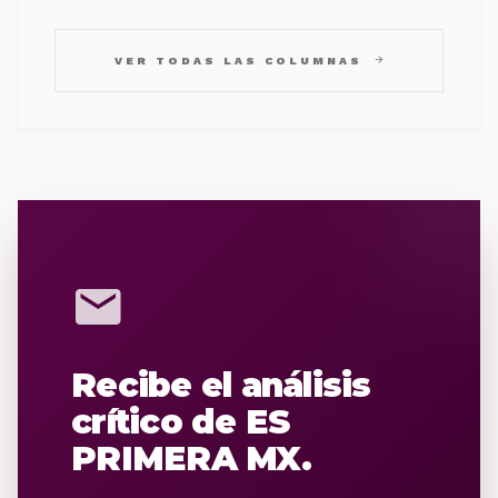
arrow_forward
VER TODAS LAS COLUMNAS
mail
Recibe el análisis
crítico de ES
PRIMERA MX.