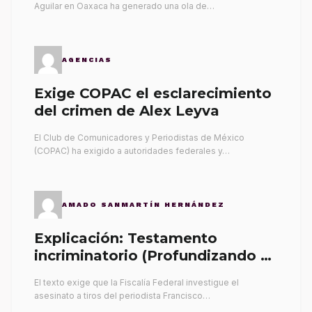
Aguilar en Oaxaca ha generado una ola de…
AGENCIAS
Exige COPAC el esclarecimiento
del crimen de Alex Leyva
El Club de Comunicadores y Periodistas de México
(COPAC) ha exigido a autoridades federales y…
AMADO SANMARTÍN HERNÁNDEZ
Explicación: Testamento
incriminatorio (Profundizando su
propia tumba)
El texto exige que la Fiscalía Federal investigue el
asesinato a tiros del periodista Francisco…