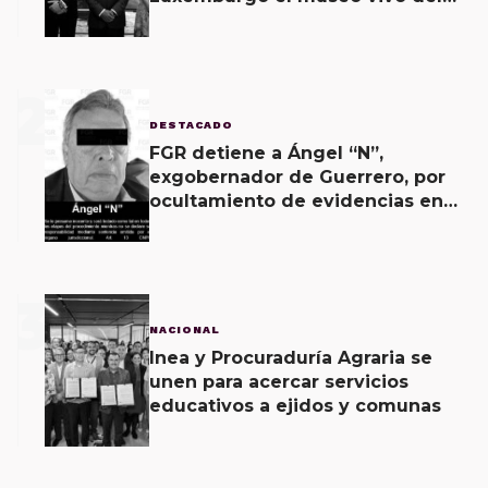
muralismo.
2
DESTACADO
FGR detiene a Ángel “N”,
exgobernador de Guerrero, por
ocultamiento de evidencias en
caso Ayotzinapa
3
NACIONAL
Inea y Procuraduría Agraria se
unen para acercar servicios
educativos a ejidos y comunas