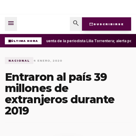
menu
search
mail
SUSCRIBIRSE
Roban cuenta de la periodista Lilia Torrentera; alerta po
ÚLTIMA HORA
NACIONAL
4 ENERO, 2020
Entraron al país 39
millones de
extranjeros durante
2019