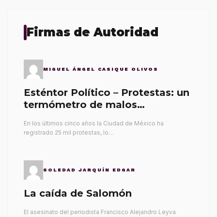
Firmas de Autoridad
MIGUEL ÁNGEL CASIQUE OLIVOS
Esténtor Político – Protestas: un
termómetro de malos
gobernantes
En los últimos cinco años la Ciudad de México ha
registrado 25 mil protestas, lo…
SOLEDAD JARQUÍN EDGAR
La caída de Salomón
El asesinato del periodista Francisco Alejandro Leyva