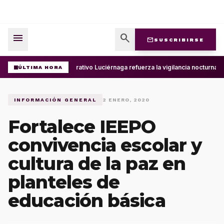
menu
search
mail
SUSCRIBIRSE
Operativo Luciérnaga refuerza la vigilancia nocturna 
ÚLTIMA HORA
INFORMACIÓN GENERAL
2 ENERO, 2020
Fortalece IEEPO
convivencia escolar y
cultura de la paz en
planteles de
educación básica