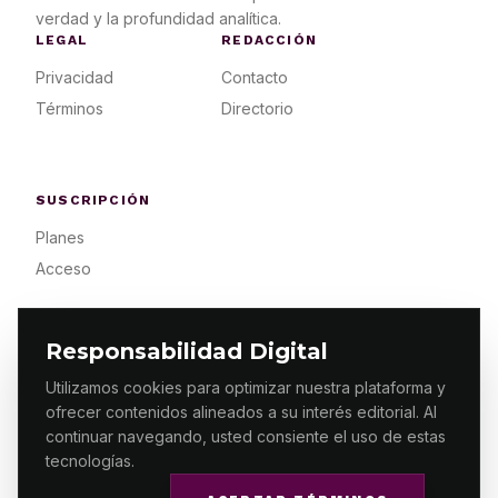
verdad y la profundidad analítica.
LEGAL
REDACCIÓN
Privacidad
Contacto
Términos
Directorio
SUSCRIPCIÓN
Planes
Acceso
Responsabilidad Digital
Utilizamos cookies para optimizar nuestra plataforma y
ofrecer contenidos alineados a su interés editorial. Al
© 2026 ES PRIMERA MX. ALGUNOS DERECHOS
RESERVADOS / DESIGN
MAKING.MX
continuar navegando, usted consiente el uso de estas
tecnologías.