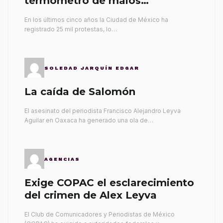
termómetro de malos
gobernantes
En los últimos cinco años la Ciudad de México ha
registrado 25 mil protestas, lo…
SOLEDAD JARQUÍN EDGAR
La caída de Salomón
El asesinato del periodista Francisco Alejandro Leyva
Aguilar en Oaxaca ha generado una ola de…
AGENCIAS
Exige COPAC el esclarecimiento
del crimen de Alex Leyva
El Club de Comunicadores y Periodistas de México