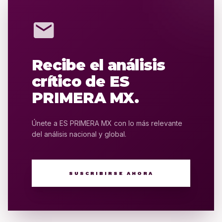
mail
Recibe el análisis
crítico de ES
PRIMERA MX.
Únete a ES PRIMERA MX con lo más relevante
del análisis nacional y global.
SUSCRIBIRSE AHORA