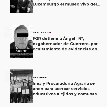
Luxemburgo el museo vivo del
muralismo.
2
DESTACADO
FGR detiene a Ángel “N”,
exgobernador de Guerrero, por
ocultamiento de evidencias en
caso Ayotzinapa
3
NACIONAL
Inea y Procuraduría Agraria se
unen para acercar servicios
educativos a ejidos y comunas