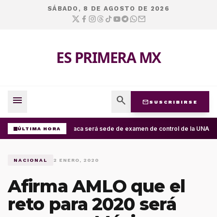
SÁBADO, 8 DE AGOSTO DE 2026
ES PRIMERA MX
menu
search
mail
SUSCRIBIRSE
Oaxaca será sede de examen de control de la UNAM; ap
ÚLTIMA HORA
NACIONAL
2 ENERO, 2020
Afirma AMLO que el
reto para 2020 será