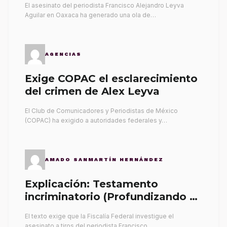
El asesinato del periodista Francisco Alejandro Leyva
Aguilar en Oaxaca ha generado una ola de…
AGENCIAS
Exige COPAC el esclarecimiento
del crimen de Alex Leyva
El Club de Comunicadores y Periodistas de México
(COPAC) ha exigido a autoridades federales y…
AMADO SANMARTÍN HERNÁNDEZ
Explicación: Testamento
incriminatorio (Profundizando su
propia tumba)
El texto exige que la Fiscalía Federal investigue el
asesinato a tiros del periodista Francisco…