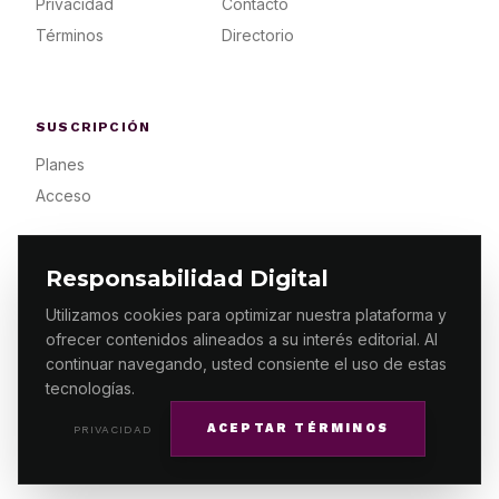
Privacidad
Contacto
Términos
Directorio
SUSCRIPCIÓN
Planes
Acceso
Responsabilidad Digital
Utilizamos cookies para optimizar nuestra plataforma y
ofrecer contenidos alineados a su interés editorial. Al
© 2026 ES PRIMERA MX. ALGUNOS DERECHOS
RESERVADOS / DESIGN
MAKING.MX
continuar navegando, usted consiente el uso de estas
tecnologías.
ACEPTAR TÉRMINOS
PRIVACIDAD