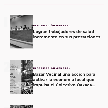
1
INFORMACIÓN GENERAL
Logran trabajadores de salud
incremento en sus prestaciones
2
INFORMACIÓN GENERAL
Bazar Vecinal una acción para
activar la economía local que
impulsa el Colectivo Oaxaca
Vecinal