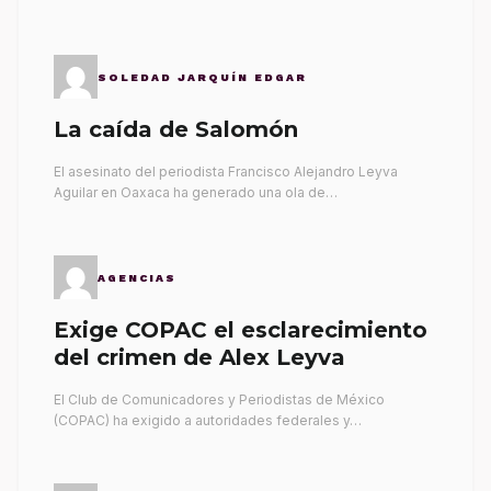
SOLEDAD JARQUÍN EDGAR
La caída de Salomón
El asesinato del periodista Francisco Alejandro Leyva
Aguilar en Oaxaca ha generado una ola de…
AGENCIAS
Exige COPAC el esclarecimiento
del crimen de Alex Leyva
El Club de Comunicadores y Periodistas de México
(COPAC) ha exigido a autoridades federales y…