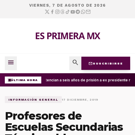
VIERNES, 7 DE AGOSTO DE 2026
ES PRIMERA MX
menu
search
mail
SUSCRIBIRSE
Sentencian a seis años de prisión a ex presidente mun
ÚLTIMA HORA
INFORMACIÓN GENERAL
17 DICIEMBRE, 2019
Profesores de
Escuelas Secundarias