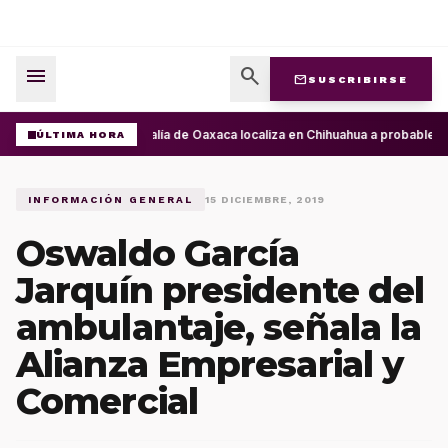
menu
search
mail
SUSCRIBIRSE
Fiscalía de Oaxaca localiza en Chihuahua a probable r
ÚLTIMA HORA
INFORMACIÓN GENERAL
15 DICIEMBRE, 2019
Oswaldo García
Jarquín presidente del
ambulantaje, señala la
Alianza Empresarial y
Comercial