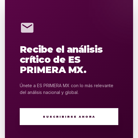
mail
Recibe el análisis
crítico de ES
PRIMERA MX.
Únete a ES PRIMERA MX con lo más relevante
del análisis nacional y global.
SUSCRIBIRSE AHORA