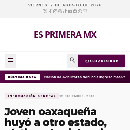
VIERNES, 7 DE AGOSTO DE 2026
ES PRIMERA MX
menu
search
mail
SUSCRIBIRSE
Asociación de Avicultores denuncia ingreso masivo d
ÚLTIMA HORA
INFORMACIÓN GENERAL
12 DICIEMBRE, 2019
Joven oaxaqueña
huyó a otro estado,