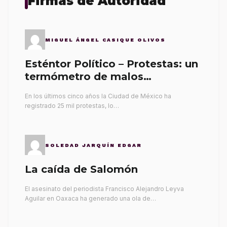
Firmas de Autoridad
MIGUEL ÁNGEL CASIQUE OLIVOS
Esténtor Político – Protestas: un
termómetro de malos
gobernantes
En los últimos cinco años la Ciudad de México ha
registrado 25 mil protestas, lo…
SOLEDAD JARQUÍN EDGAR
La caída de Salomón
El asesinato del periodista Francisco Alejandro Leyva
Aguilar en Oaxaca ha generado una ola de…