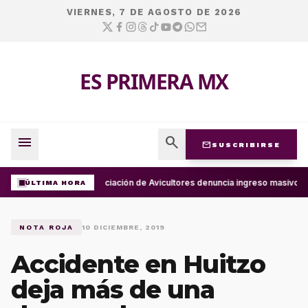
VIERNES, 7 DE AGOSTO DE 2026
ES PRIMERA MX
menu
search
mail
SUSCRIBIRSE
Asociación de Avicultores denuncia ingreso masivo 
ÚLTIMA HORA
NOTA ROJA
10 DICIEMBRE, 2019
Accidente en Huitzo
deja más de una