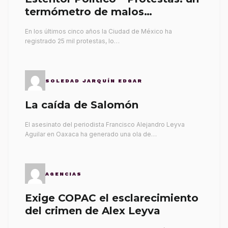
termómetro de malos
gobernantes
En los últimos cinco años la Ciudad de México ha
registrado 25 mil protestas, lo…
SOLEDAD JARQUÍN EDGAR
La caída de Salomón
El asesinato del periodista Francisco Alejandro Leyva
Aguilar en Oaxaca ha generado una ola de…
AGENCIAS
Exige COPAC el esclarecimiento
del crimen de Alex Leyva