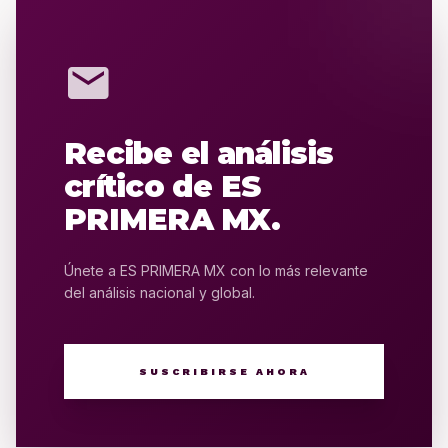
mail
Recibe el análisis
crítico de ES
PRIMERA MX.
Únete a ES PRIMERA MX con lo más relevante
del análisis nacional y global.
SUSCRIBIRSE AHORA