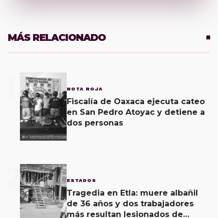
MÁS RELACIONADO
1
NOTA ROJA
Fiscalía de Oaxaca ejecuta cateo
en San Pedro Atoyac y detiene a
dos personas
2
ESTADOS
Tragedia en Etla: muere albañil
de 36 años y dos trabajadores
más resultan lesionados de