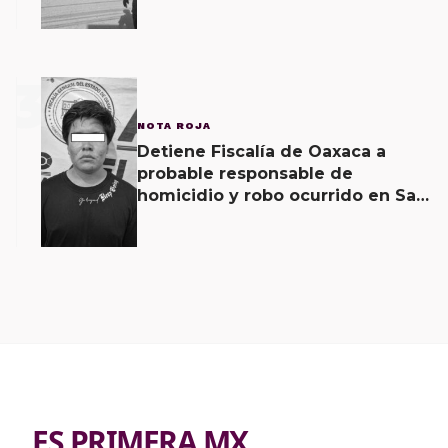
gravedad al recibir descarga
eléctrica
3
NOTA ROJA
Detiene Fiscalía de Oaxaca a
probable responsable de
homicidio y robo ocurrido en San
Blas Atempa
ES PRIMERA MX