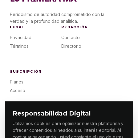
Periodismo de autoridad comprometido con la
verdad y la profundidad analítica.
LEGAL
REDACCIÓN
Privacidad
Contacto
Términos
Directorio
SUSCRIPCIÓN
Planes
Acceso
Responsabilidad Digital
Utilizamos cookies para optimizar nuestra plataforma y
ofrecer contenidos alineados a su interés editorial. Al
© 2026 ES PRIMERA MX. ALGUNOS DERECHOS
RESERVADOS / DESIGN
MAKING.MX
continuar navegando, usted consiente el uso de estas