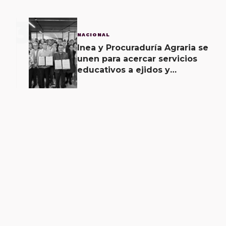
3
NACIONAL
Inea y Procuraduría Agraria se
unen para acercar servicios
educativos a ejidos y
comunas