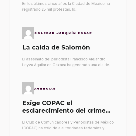
En los últimos cinco años la Ciudad de México ha
registrado 25 mil protestas, lo…
SOLEDAD JARQUÍN EDGAR
La caída de Salomón
El asesinato del periodista Francisco Alejandro
Leyva Aguilar en Oaxaca ha generado una ola de…
AGENCIAS
Exige COPAC el
esclarecimiento del crimen
de Alex Leyva
El Club de Comunicadores y Periodistas de México
(COPAC) ha exigido a autoridades federales y…