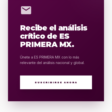
mail
Recibe el análisis
crítico de ES
PRIMERA MX.
Únete a ES PRIMERA MX con lo más
relevante del análisis nacional y global.
SUSCRIBIRSE AHORA