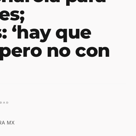
es;
: ‘hay que
 pero no con
IDAD
ERA MX