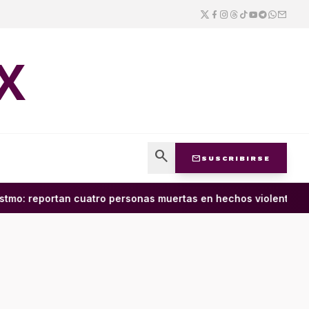
X
search
mail
SUSCRIBIRSE
tmo: reportan cuatro personas muertas en hechos violentos en