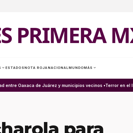
ES PRIMERA M
expand_more
expand_more
S
ESTADOS
NOTA ROJA
NACIONAL
MUNDO
MÁS
entre Oaxaca de Juárez y municipios vecinos •
Terror en el Is
charola para