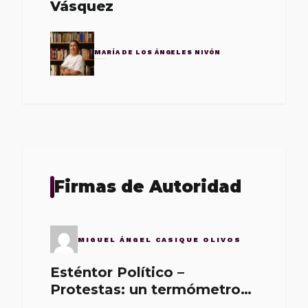
Vásquez
MARÍA DE LOS ÁNGELES NIVÓN
Firmas de Autoridad
MIGUEL ÁNGEL CASIQUE OLIVOS
Esténtor Político –
Protestas: un termómetro
de malos gobernantes