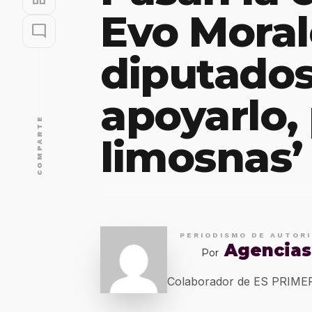
Evo Moral
mode_comment
diputados
apoyarlo,
COMPARTE
limosnas’
PERIODISMO DE AUTOR
Agencias
Por
Colaborador de ES PRIM