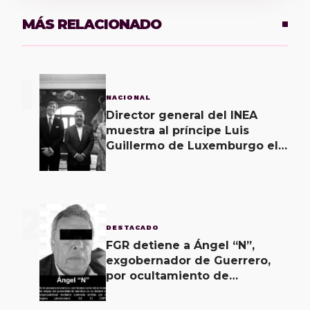
MÁS RELACIONADO
1
NACIONAL
Director general del INEA
muestra al príncipe Luis
Guillermo de Luxemburgo el
museo vivo del muralismo.
2
DESTACADO
FGR detiene a Ángel “N”,
exgobernador de Guerrero,
por ocultamiento de
evidencias en caso
Ayotzinapa