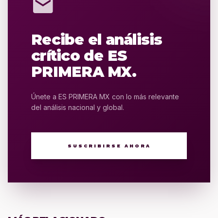
mail
Recibe el análisis
crítico de ES
PRIMERA MX.
Únete a ES PRIMERA MX con lo más relevante
del análisis nacional y global.
SUSCRIBIRSE AHORA