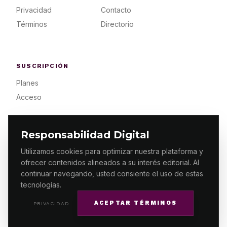
Privacidad
Contacto
Términos
Directorio
SUSCRIPCIÓN
Planes
Acceso
Responsabilidad Digital
Utilizamos cookies para optimizar nuestra plataforma y
ofrecer contenidos alineados a su interés editorial. Al
© 2026 ES PRIMERA MX. ALGUNOS DERECHOS
RESERVADOS / DESIGN
MAKING.MX
continuar navegando, usted consiente el uso de estas
tecnologías.
ACEPTAR TÉRMINOS
PRIVACIDAD