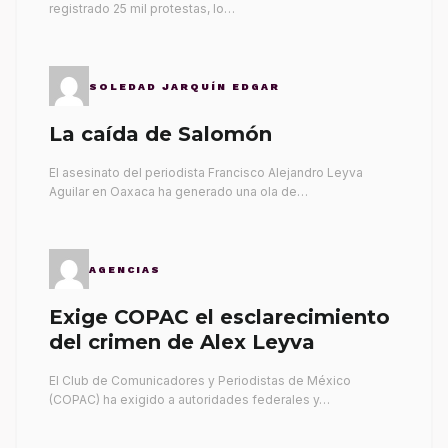
registrado 25 mil protestas, lo…
SOLEDAD JARQUÍN EDGAR
La caída de Salomón
El asesinato del periodista Francisco Alejandro Leyva
Aguilar en Oaxaca ha generado una ola de…
AGENCIAS
Exige COPAC el esclarecimiento
del crimen de Alex Leyva
El Club de Comunicadores y Periodistas de México
(COPAC) ha exigido a autoridades federales y…