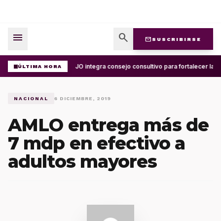
menu
search
mail
SUSCRIBIRSE
UABJO integra consejo consultivo para fortalecer la ce
ÚLTIMA HORA
NACIONAL
6 DICIEMBRE, 2019
AMLO entrega más de
7 mdp en efectivo a
adultos mayores