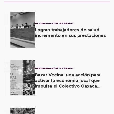
1
INFORMACIÓN GENERAL
Logran trabajadores de salud
incremento en sus prestaciones
2
INFORMACIÓN GENERAL
Bazar Vecinal una acción para
activar la economía local que
impulsa el Colectivo Oaxaca
Vecinal