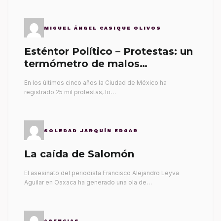
MIGUEL ÁNGEL CASIQUE OLIVOS
Esténtor Político – Protestas: un
termómetro de malos
gobernantes
En los últimos cinco años la Ciudad de México ha
registrado 25 mil protestas, lo…
SOLEDAD JARQUÍN EDGAR
La caída de Salomón
El asesinato del periodista Francisco Alejandro Leyva
Aguilar en Oaxaca ha generado una ola de…
AGENCIAS