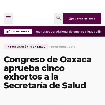
menu
search
mail
SUSCRIBIRSE
Detienen a apoderada legal de empresa ligada a Ernesto
ÚLTIMA HORA
INFORMACIÓN GENERAL
4 DICIEMBRE, 2019
Congreso de Oaxaca
aprueba cinco
exhortos a la
Secretaría de Salud