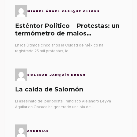
MIGUEL ÁNGEL CASIQUE OLIVOS
Esténtor Político – Protestas: un
termómetro de malos
gobernantes
En los últimos cinco años la Ciudad de México ha
registrado 25 mil protestas, lo…
SOLEDAD JARQUÍN EDGAR
La caída de Salomón
El asesinato del periodista Francisco Alejandro Leyva
Aguilar en Oaxaca ha generado una ola de…
AGENCIAS