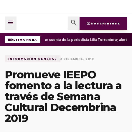
menu
search
mail
SUSCRIBIRSE
Roban cuenta de la periodista Lilia Torrentera; alerta
ÚLTIMA HORA
INFORMACIÓN GENERAL
3 DICIEMBRE, 2019
Promueve IEEPO
fomento a la lectura a
través de Semana
Cultural Decembrina
2019