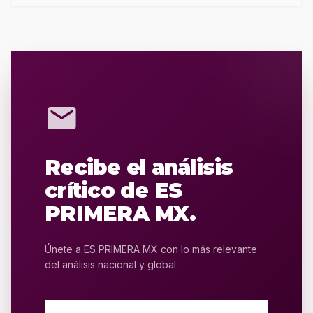
mail
Recibe el análisis
crítico de ES
PRIMERA MX.
Únete a ES PRIMERA MX con lo más relevante
del análisis nacional y global.