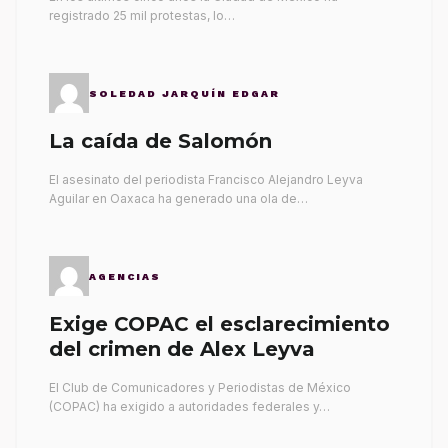
registrado 25 mil protestas, lo…
SOLEDAD JARQUÍN EDGAR
La caída de Salomón
El asesinato del periodista Francisco Alejandro Leyva
Aguilar en Oaxaca ha generado una ola de…
AGENCIAS
Exige COPAC el esclarecimiento
del crimen de Alex Leyva
El Club de Comunicadores y Periodistas de México
(COPAC) ha exigido a autoridades federales y…