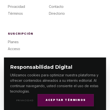
Privacidad
Contacto
Términos
Directorio
SUSCRIPCIÓN
Planes
Acceso
Responsabilidad Digital
Utilizamos cookies para optimizar nuestra plataforma y
ofrecer contenidos alineados a su interés editorial. Al
© 2026 ES PRIMERA MX. ALGUNOS DERECHOS
RESERVADOS / DESIGN
MAKING.MX
continuar navegando, usted consiente el uso de estas
tecnologías.
ACEPTAR TÉRMINOS
PRIVACIDAD