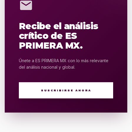
mail
Recibe el análisis
crítico de ES
PRIMERA MX.
Únete a ES PRIMERA MX con lo más relevante
del análisis nacional y global.
SUSCRIBIRSE AHORA