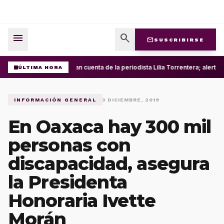
menu
search
mail
SUSCRIBIRSE
Roban cuenta de la periodista Lilia Torrentera; alerta
ÚLTIMA HORA
INFORMACIÓN GENERAL
3 DICIEMBRE, 2019
En Oaxaca hay 300 mil
personas con
discapacidad, asegura
la Presidenta
Honoraria Ivette
Morán