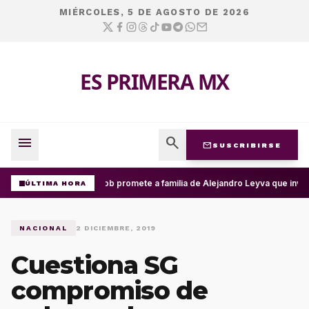
MIÉRCOLES, 5 DE AGOSTO DE 2026
ES PRIMERA MX
menu
search
mail
SUSCRIBIRSE
Segob promete a familia de Alejandro Leyva que inves
ÚLTIMA HORA
NACIONAL
2 DICIEMBRE, 2019
Cuestiona SG
compromiso de