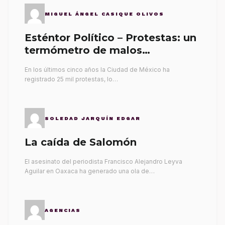
MIGUEL ÁNGEL CASIQUE OLIVOS
Esténtor Político – Protestas: un
termómetro de malos
gobernantes
En los últimos cinco años la Ciudad de México ha
registrado 25 mil protestas, lo…
SOLEDAD JARQUÍN EDGAR
La caída de Salomón
El asesinato del periodista Francisco Alejandro Leyva
Aguilar en Oaxaca ha generado una ola de…
AGENCIAS