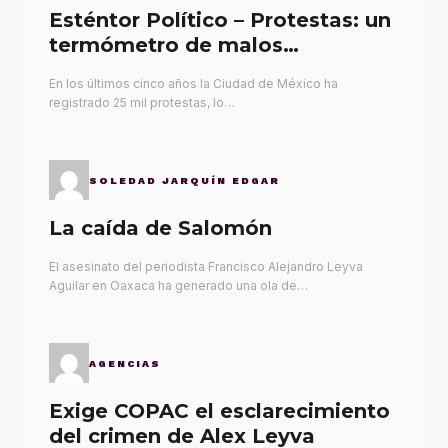
Esténtor Político – Protestas: un
termómetro de malos
gobernantes
En los últimos cinco años la Ciudad de México ha
registrado 25 mil protestas, lo…
SOLEDAD JARQUÍN EDGAR
La caída de Salomón
El asesinato del periodista Francisco Alejandro Leyva
Aguilar en Oaxaca ha generado una ola de…
AGENCIAS
Exige COPAC el esclarecimiento
del crimen de Alex Leyva