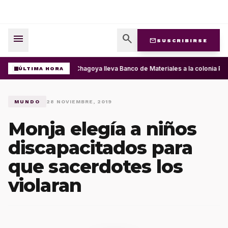
menu
search
mail
SUSCRIBIRSE
Ray Chagoya lleva Banco de Materiales a la colonia Pr
ÚLTIMA HORA
MUNDO
28 NOVIEMBRE, 2019
Monja elegía a niños
discapacitados para
que sacerdotes los
violaran