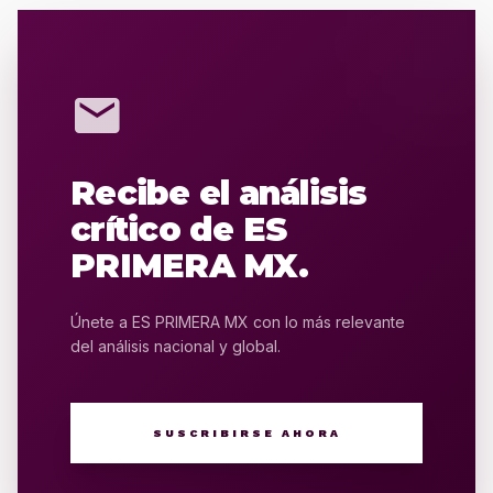
mail
Recibe el análisis
crítico de ES
PRIMERA MX.
Únete a ES PRIMERA MX con lo más relevante
del análisis nacional y global.
SUSCRIBIRSE AHORA