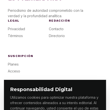
Periodismo de autoridad comprometido con la
verdad y la profundidad analítica.
LEGAL
REDACCIÓN
Privacidad
Contacto
Términos
Directorio
SUSCRIPCIÓN
Planes
Acceso
Responsabilidad Digital
Utilizamos cookies para optimizar nuestra plataforma y
ofrecer contenidos alineados a su interés editorial. Al
© 2026 ES PRIMERA MX. ALGUNOS DERECHOS
RESERVADOS / DESIGN
MAKING.MX
continuar navegando, usted consiente el uso de estas