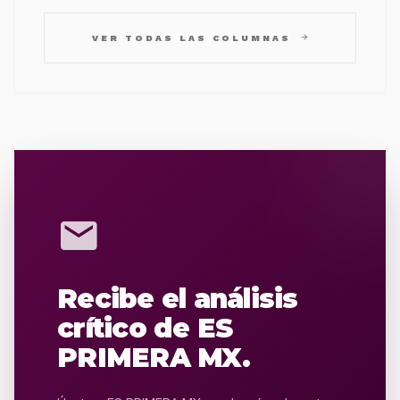
arrow_forward
VER TODAS LAS COLUMNAS
mail
Recibe el análisis
crítico de ES
PRIMERA MX.