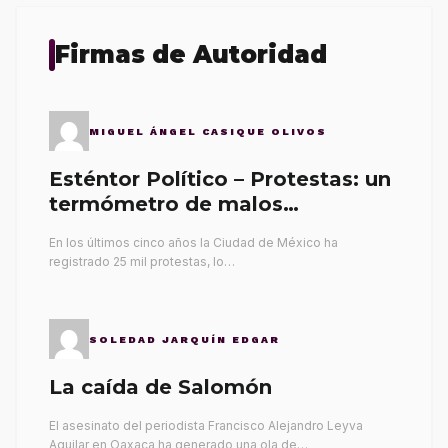
Firmas de Autoridad
MIGUEL ÁNGEL CASIQUE OLIVOS
Esténtor Político – Protestas: un
termómetro de malos
gobernantes
En los últimos cinco años la Ciudad de México ha
registrado 25 mil protestas, lo…
SOLEDAD JARQUÍN EDGAR
La caída de Salomón
El asesinato del periodista Francisco Alejandro Leyva
Aguilar en Oaxaca ha generado una ola de…