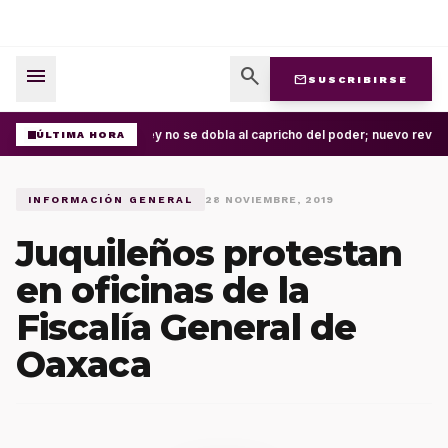
menu
search
mail
SUSCRIBIRSE
La ley no se dobla al capricho del poder; nuevo revés
ÚLTIMA HORA
INFORMACIÓN GENERAL
28 NOVIEMBRE, 2019
Juquileños protestan
en oficinas de la
Fiscalía General de
Oaxaca