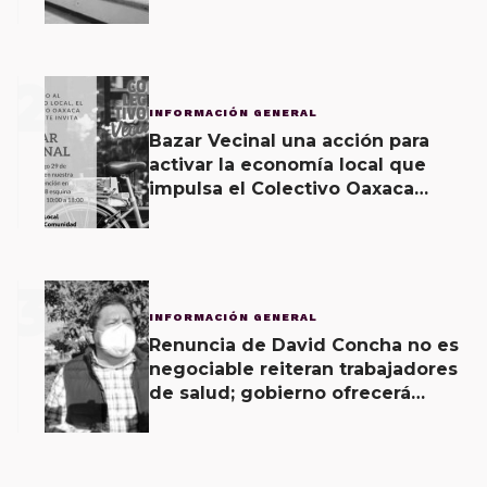
2
INFORMACIÓN GENERAL
Bazar Vecinal una acción para
activar la economía local que
impulsa el Colectivo Oaxaca
Vecinal
3
INFORMACIÓN GENERAL
Renuncia de David Concha no es
negociable reiteran trabajadores
de salud; gobierno ofrecerá
contrapropuesta a demandas