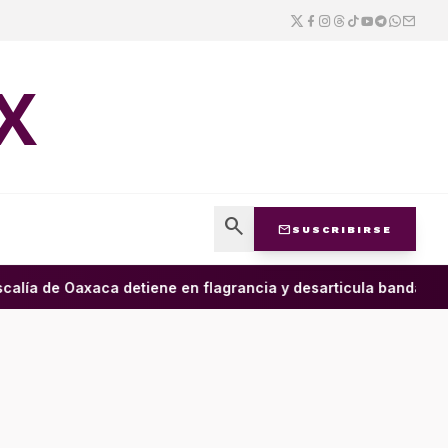
X
search
mail
SUSCRIBIRSE
calía de Oaxaca detiene en flagrancia y desarticula banda dedi