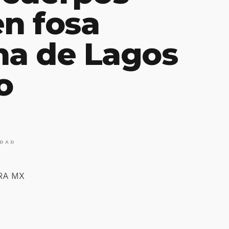
en fosa
na de Lagos
o
IDAD
ERA MX