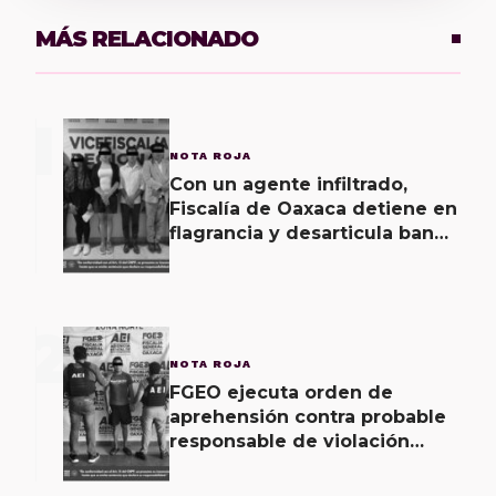
MÁS RELACIONADO
1
NOTA ROJA
Con un agente infiltrado,
Fiscalía de Oaxaca detiene en
flagrancia y desarticula banda
dedicada al fraude
2
NOTA ROJA
FGEO ejecuta orden de
aprehensión contra probable
responsable de violación
agravada en Matías Romero