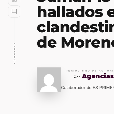
hallados 
mode_comment
clandesti
de Moren
COMPARTE
PERIODISMO DE AUTOR
Agencias
Por
Colaborador de ES PRIM