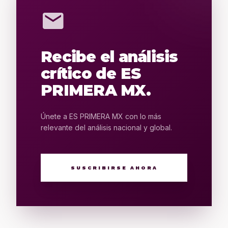
mail
Recibe el análisis
crítico de ES
PRIMERA MX.
Únete a ES PRIMERA MX con lo más
relevante del análisis nacional y global.
SUSCRIBIRSE AHORA