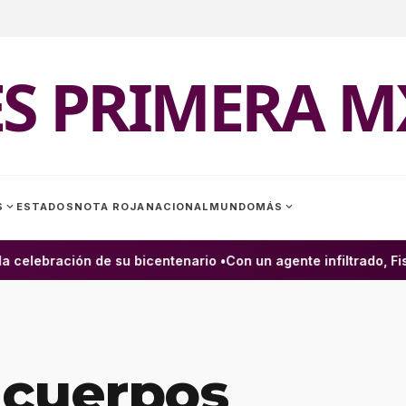
ES PRIMERA M
expand_more
expand_more
S
ESTADOS
NOTA ROJA
NACIONAL
MUNDO
MÁS
 celebración de su bicentenario •
Con un agente infiltrado, Fis
 cuerpos