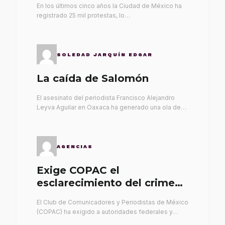
En los últimos cinco años la Ciudad de México ha
registrado 25 mil protestas, lo…
SOLEDAD JARQUÍN EDGAR
La caída de Salomón
El asesinato del periodista Francisco Alejandro
Leyva Aguilar en Oaxaca ha generado una ola de…
AGENCIAS
Exige COPAC el
esclarecimiento del crimen
de Alex Leyva
El Club de Comunicadores y Periodistas de México
(COPAC) ha exigido a autoridades federales y…