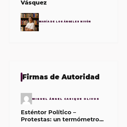
Vásquez
MARÍA DE LOS ÁNGELES NIVÓN
Firmas de Autoridad
MIGUEL ÁNGEL CASIQUE OLIVOS
Esténtor Político –
Protestas: un termómetro
de malos gobernantes