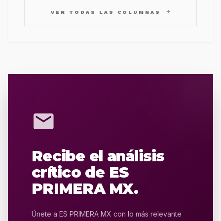
arrow_forward
VER TODAS LAS COLUMNAS
mail
Recibe el análisis
crítico de ES
PRIMERA MX.
Únete a ES PRIMERA MX con lo más relevante