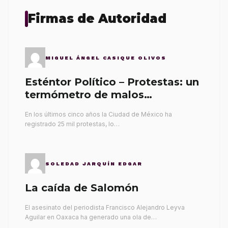
Firmas de Autoridad
MIGUEL ÁNGEL CASIQUE OLIVOS
Esténtor Político – Protestas: un
termómetro de malos
gobernantes
En los últimos cinco años la Ciudad de México ha
registrado 25 mil protestas, lo…
SOLEDAD JARQUÍN EDGAR
La caída de Salomón
El asesinato del periodista Francisco Alejandro Leyva
Aguilar en Oaxaca ha generado una ola de…