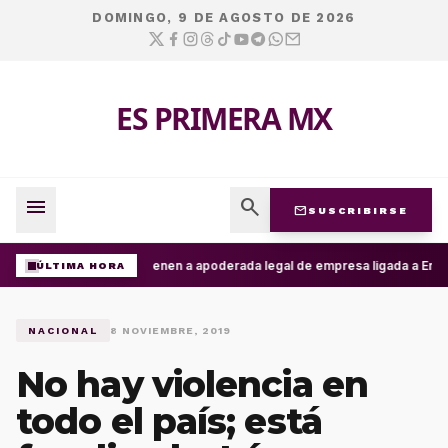
DOMINGO, 9 DE AGOSTO DE 2026
ES PRIMERA MX
menu
search
mail
SUSCRIBIRSE
Detienen a apoderada legal de empresa ligada a Ernest
ÚLTIMA HORA
NACIONAL
8 NOVIEMBRE, 2019
No hay violencia en
todo el país; está