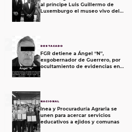
al príncipe Luis Guillermo de
Luxemburgo el museo vivo del
muralismo.
2
DESTACADO
FGR detiene a Ángel “N”,
exgobernador de Guerrero, por
ocultamiento de evidencias en
caso Ayotzinapa
3
NACIONAL
Inea y Procuraduría Agraria se
unen para acercar servicios
educativos a ejidos y comunas