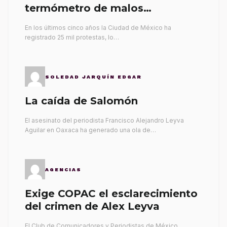
termómetro de malos
gobernantes
En los últimos cinco años la Ciudad de México ha
registrado 25 mil protestas, lo…
SOLEDAD JARQUÍN EDGAR
La caída de Salomón
El asesinato del periodista Francisco Alejandro Leyva
Aguilar en Oaxaca ha generado una ola de…
AGENCIAS
Exige COPAC el esclarecimiento
del crimen de Alex Leyva
El Club de Comunicadores y Periodistas de México